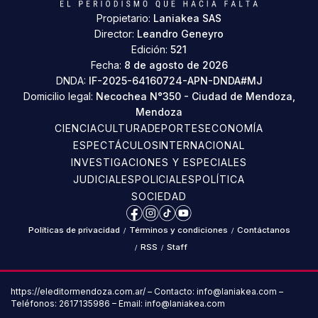
Propietario:
Laniakea SAS
Director:
Leandro Geneyro
Edición:
521
Fecha:
8 de agosto de 2026
DNDA:
IF-2025-64160724-APN-DNDA#MJ
Domicilio legal:
Necochea N°350 - Ciudad de Mendoza,
Mendoza
CIENCIA
CULTURA
DEPORTES
ECONOMÍA
ESPECTÁCULOS
INTERNACIONAL
INVESTIGACIONES Y ESPECIALES
JUDICIALES
POLICIALES
POLÍTICA
SOCIEDAD
Facebook
Instagram
TikTok
YouTube
Políticas de privacidad
/
Términos y condiciones
/
Contáctanos
/
RSS
/
Staff
https://eleditormendoza.com.ar/ – Contacto: info@laniakea.com –
Teléfonos: 2617135986 – Email: info@laniakea.com