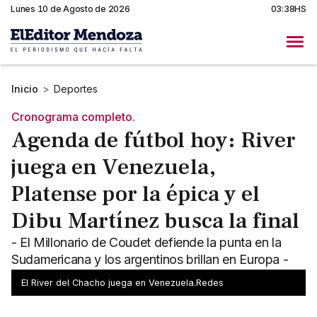
Lunes 10 de Agosto de 2026
03:38HS
Inicio
>
Deportes
Cronograma completo.
Agenda de fútbol hoy: River
juega en Venezuela,
Platense por la épica y el
Dibu Martínez busca la final
- El Millonario de Coudet defiende la punta en la
Sudamericana y los argentinos brillan en Europa -
Horarios y TV de una jornada de definiciones
El River del Chacho juega en Venezuela.Redes