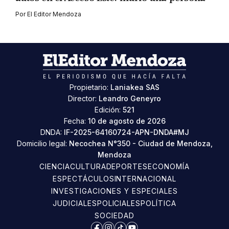
Por
El Editor Mendoza
Propietario:
Laniakea SAS
Director:
Leandro Geneyro
Edición:
521
Fecha:
10 de agosto de 2026
DNDA:
IF-2025-64160724-APN-DNDA#MJ
Domicilio legal:
Necochea N°350 - Ciudad de Mendoza,
Mendoza
CIENCIA
CULTURA
DEPORTES
ECONOMÍA
ESPECTÁCULOS
INTERNACIONAL
INVESTIGACIONES Y ESPECIALES
JUDICIALES
POLICIALES
POLÍTICA
SOCIEDAD