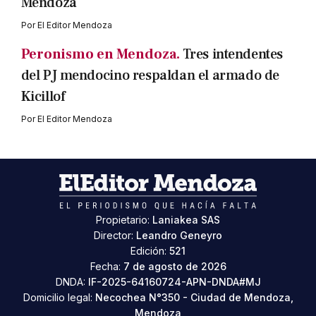
Mendoza
Por
El Editor Mendoza
Peronismo en Mendoza.
Tres intendentes
del PJ mendocino respaldan el armado de
Kicillof
Por
El Editor Mendoza
Propietario:
Laniakea SAS
Director:
Leandro Geneyro
Edición:
521
Fecha:
7 de agosto de 2026
DNDA:
IF-2025-64160724-APN-DNDA#MJ
Domicilio legal:
Necochea N°350 - Ciudad de Mendoza,
Mendoza