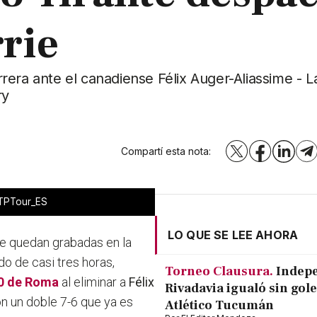
rie
arrera ante el canadiense Félix Auger-Aliassime - 
ry
Compartí esta nota:
X
Facebook
LinkedI
T
ATPTour_ES
LO QUE SE LEE AHORA
que quedan grabadas en la
ido de casi tres horas,
Torneo Clausura.
Indep
0 de Roma
al eliminar a
Félix
Rivadavia igualó sin gole
on un doble 7-6 que ya es
Atlético Tucumán