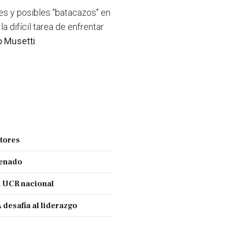
es y posibles "batacazos" en
la difícil tarea de enfrentar
 Musetti
.
ctores
Senado
a UCR nacional
 desafía al liderazgo