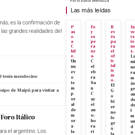
Por
El Editor Mendoza
Las más leídas
más; es la confirmación de
P
Fe
R
In
las grandes realidades del
as
y
ev
ve
o
es
és
rs
a
pe
pa
io
C
ra
ra
n
hil
nz
el
s.
e.
a.
of
L
ic
Un
C
m
ial
nu
el
n
is
ev
eb
ra
m
el tenis mendocino
o
ra
m
o.
te
Sa
ás
El
m
n
g
uipo de Maipú para visitar a
G
p
C
a
o
or
ay
d
bi
al
et
d
er
de
an
l
no
m
o:
 Foro Itálico
m
lo
or
ho
u
gr
a
ra
d
ó
ra el argentino. Los
la
ri
o
la