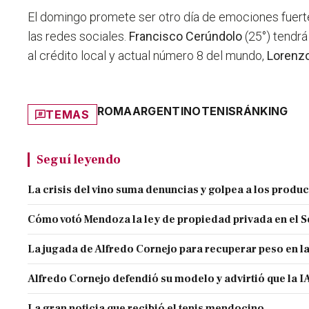
El domingo promete ser otro día de emociones fuert
las redes sociales.
Francisco Cerúndolo
(25°) tendrá 
al crédito local y actual número 8 del mundo,
Lorenzo
ROMA
ARGENTINO
TENIS
RÁNKING
TEMAS
Seguí leyendo
La crisis del vino suma denuncias y golpea a los produ
Cómo votó Mendoza la ley de propiedad privada en el 
La jugada de Alfredo Cornejo para recuperar peso en l
Alfredo Cornejo defendió su modelo y advirtió que la IA
La gran noticia que recibió el tenis mendocino