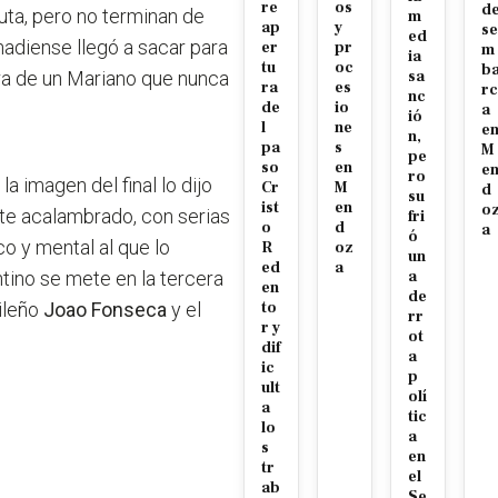
re
os
d
luta, pero no terminan de
m
ap
y
se
ed
nadiense llegó a sacar para
er
pr
m
ia
tu
oc
b
rra de un Mariano que nunca
sa
ra
es
rc
nc
de
io
a
ió
l
ne
e
n,
pa
s
M
pe
so
en
e
ro
a imagen del final lo dijo
Cr
M
d
su
ist
en
o
te acalambrado, con serias
fri
o
d
a
ó
co y mental al que lo
R
oz
un
ed
a
ntino se mete en la tercera
a
en
de
sileño
Joao Fonseca
y el
to
rr
r y
ot
dif
a
ic
p
ult
olí
a
tic
lo
a
s
en
tr
el
ab
Se