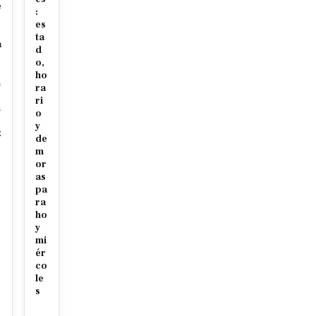
e
:
es
ta
a
d
o,
ho
n
ra
ri
n
o
y
z
de
m
or
as
pa
ra
ho
y
mi
ér
co
le
s