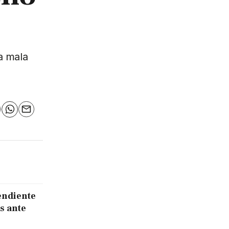
La mala
n
elegram
WhatsApp
Email
endiente
s ante