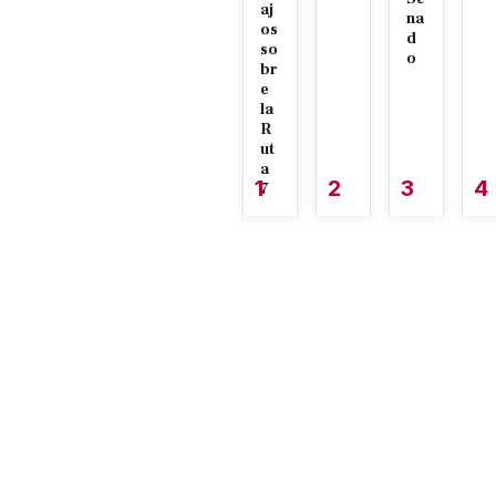
aj
na
os
d
so
o
br
e
la
R
ut
a
1
2
3
4
7