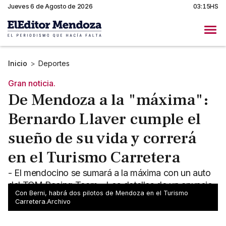
Jueves 6 de Agosto de 2026
03:15HS
Inicio
>
Deportes
Gran noticia.
De Mendoza a la "máxima":
Bernardo Llaver cumple el
sueño de su vida y correrá
en el Turismo Carretera
- El mendocino se sumará a la máxima con un auto
del TCM Racing Team - Los detalles de un anuncio
Con Berni, habrá dos pilotos de Mendoza en el Turismo
que celebra el automovilismo provincial
Carretera.Archivo