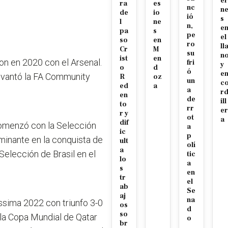
er
ra
es
nc
n
de
io
ió
s
l
ne
n,
e
pa
s
pe
el
so
en
ro
ll
Cr
M
su
n
ist
en
on en 2020 con el Arsenal.
fri
y
o
d
ó
e
 levantó la FA Community
R
oz
un
c
ed
a
a
r
en
de
ill
to
rr
er
r y
ot
a
dif
comenzó con la Selección
a
ic
p
rminante en la conquista de
ult
olí
a
Selección de Brasil en el
tic
lo
a
s
en
tr
el
ab
Se
aj
na
issima 2022 con triunfo 3-0
os
d
so
n la Copa Mundial de Qatar
o
br