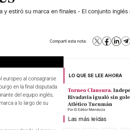
a y estiró su marca en finales - El conjunto inglés
Compartí esta nota:
X
Facebook
LinkedI
T
LO QUE SE LEE AHORA
bol europeo al consagrarse
urgo en la final disputada
Torneo Clausura.
Indep
nante del equipo inglés,
Rivadavia igualó sin gole
arca a lo largo de su
Atlético Tucumán
Por
El Editor Mendoza
Las más leídas