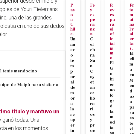
superior desde el inicio y
P
Fe
R
F
s goles de Youri Tielemans,
as
y
ev
ío
o
es
és
m
ino, una de las grandes
a
pe
pa
at
C
ra
ra
n
molestia en uno de sus dedos
hil
nz
el
l y
lor.
e.
a.
of
al
ic
er
Un
C
ial
ta
nu
el
is
s.
ev
eb
m
El
o
ra
o.
cl
te
Sa
El
m
m
n
G
a
el tenis mendocino
p
C
o
e
or
ay
bi
M
al
et
uipo de Maipú para visitar a
er
e
de
an
no
d
m
o:
lo
o
or
ho
gr
a
a
ra
ó
p
la
ri
timo título y mantuvo un
la
ra
re
os
m
es
 y ganó todas
. Una
ap
y
ed
te
er
pr
encia en los momentos
ia
vi
tu
oc
sa