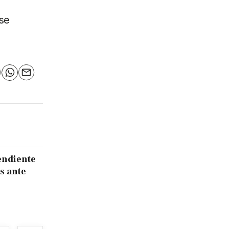
 se
n
elegram
WhatsApp
Email
endiente
s ante