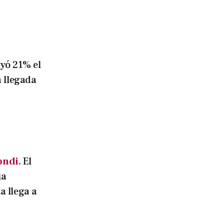
yó 21% el
 llegada
ondi.
El
ia
 llega a