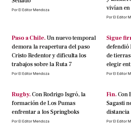
Senado
vivían en
Por
El Editor Mendoza
Por
El Editor
Paso a Chile.
Un nuevo temporal
Sigue fi
demora la reapertura del paso
defendió 
Cristo Redentor y dificulta los
de tierra
trabajos sobre la Ruta 7
elegir ent
Por
El Editor Mendoza
Por
El Editor
Rugby.
Con Rodrigo Isgró, la
Fin.
Con B
formación de Los Pumas
Sagasti n
enfrentar a los Springboks
distancia
Por
El Editor Mendoza
Por
El Editor