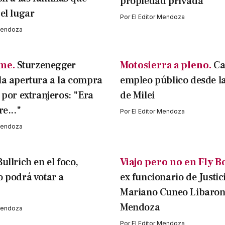
propiedad privada
 el lugar
Por
El Editor Mendoza
 Mendoza
rme.
Sturzenegger
Motosierra a pleno.
Ca
la apertura a la compra
empleo público desde la
s por extranjeros: "Era
de Milei
re..."
Por
El Editor Mendoza
 Mendoza
ullrich en el foco,
Viajo pero no en Fly B
o podrá votar a
ex funcionario de Justic
Mariano Cuneo Libarona
Mendoza
 Mendoza
Por
El Editor Mendoza