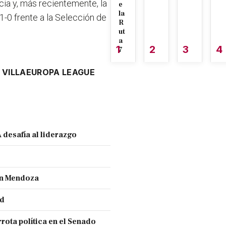
cia y, más recientemente, la
e
la
1-0 frente a la Selección de
R
ut
a
1
2
3
4
7
 VILLA
EUROPA LEAGUE
 desafía al liderazgo
ran Mendoza
nd
rota política en el Senado