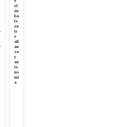
e
e
el
de
n
ba
te
a
en
o
tr
e
n
ali
o
an
d
za
y
au
to
no
mí
a