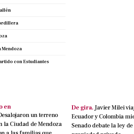
allén
ordillera
doza
en Mendoza
partido con Estudiantes
o en
De gira.
Javier Milei via
Desalojaron un terreno
Ecuador y Colombia mie
n la Ciudad de Mendoza
Senado debate la ley de
on a las familias que