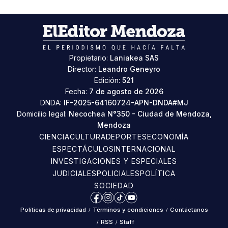
Propietario:
Laniakea SAS
Director:
Leandro Geneyro
Edición:
521
Fecha:
7 de agosto de 2026
DNDA:
IF-2025-64160724-APN-DNDA#MJ
Domicilio legal:
Necochea N°350 - Ciudad de Mendoza,
Mendoza
CIENCIA
CULTURA
DEPORTES
ECONOMÍA
ESPECTÁCULOS
INTERNACIONAL
INVESTIGACIONES Y ESPECIALES
JUDICIALES
POLICIALES
POLÍTICA
SOCIEDAD
Facebook
Instagram
TikTok
YouTube
Políticas de privacidad
/
Términos y condiciones
/
Contáctanos
/
RSS
/
Staff