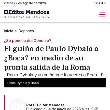
Viernes 7 de Agosto de 2026
12:47HS
Inicio
>
Deportes
¿Se pone la del Xeneize?
El guiño de Paulo Dybala a
¿Boca? en medio de su
pronta salida de la Roma
- Paulo Dybala y un guiño que lo acerca a Boca - El
futbolista dejará la Roma al cabo de la temporada
Paulo Dybala y Boca.
Por
El Editor Mendoza
Publicado el 14 de mayo de 2026 a las 19:35