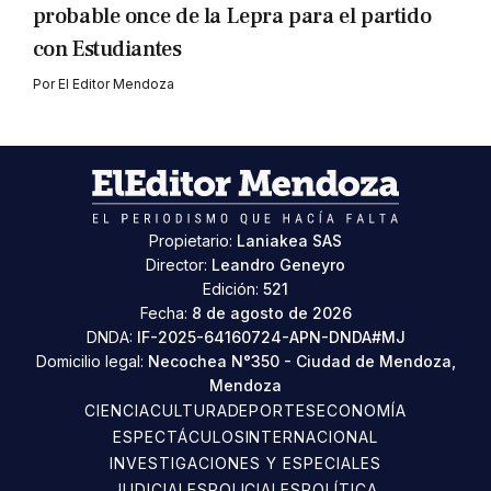
probable once de la Lepra para el partido
con Estudiantes
Por
El Editor Mendoza
Propietario:
Laniakea SAS
Director:
Leandro Geneyro
Edición:
521
Fecha:
8 de agosto de 2026
DNDA:
IF-2025-64160724-APN-DNDA#MJ
Domicilio legal:
Necochea N°350 - Ciudad de Mendoza,
Mendoza
CIENCIA
CULTURA
DEPORTES
ECONOMÍA
ESPECTÁCULOS
INTERNACIONAL
INVESTIGACIONES Y ESPECIALES
JUDICIALES
POLICIALES
POLÍTICA