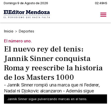
Domingo 9 de Agosto de 2026
02:49HS
Inicio
>
Deportes
El número uno.
El nuevo rey del tenis:
Jannik Sinner conquista
Roma y reescribe la historia
de los Masters 1000
- Jannik Sinner rompió una marca que ni Federer,
Nadal ni Djokovic alcanzaron - Además sigue
liderando la cima del ranking ATP con diferencia
Jannik Sinner sigue pulverizando marcas en el tenis.