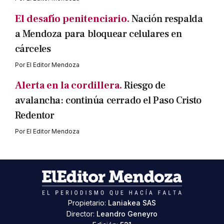
El desafío penitenciario.
Nación respalda
a Mendoza para bloquear celulares en
cárceles
Por
El Editor Mendoza
Alerta en la cordillera.
Riesgo de
avalancha: continúa cerrado el Paso Cristo
Redentor
Por
El Editor Mendoza
Propietario:
Laniakea SAS
Director:
Leandro Geneyro