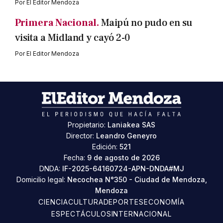
Por
El Editor Mendoza
Primera Nacional.
Maipú no pudo en su
visita a Midland y cayó 2-0
Por
El Editor Mendoza
Propietario:
Laniakea SAS
Director:
Leandro Geneyro
Edición:
521
Fecha:
9 de agosto de 2026
DNDA:
IF-2025-64160724-APN-DNDA#MJ
Domicilio legal:
Necochea N°350 - Ciudad de Mendoza,
Mendoza
CIENCIA
CULTURA
DEPORTES
ECONOMÍA
ESPECTÁCULOS
INTERNACIONAL