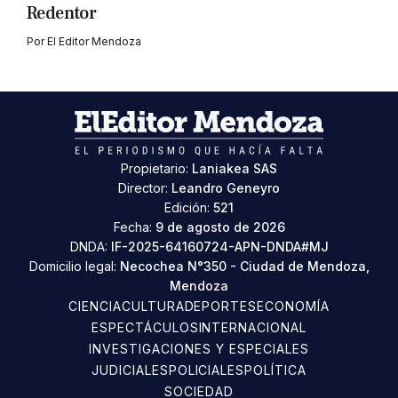
Redentor
Por
El Editor Mendoza
Propietario:
Laniakea SAS
Director:
Leandro Geneyro
Edición:
521
Fecha:
9 de agosto de 2026
DNDA:
IF-2025-64160724-APN-DNDA#MJ
Domicilio legal:
Necochea N°350 - Ciudad de Mendoza,
Mendoza
CIENCIA
CULTURA
DEPORTES
ECONOMÍA
ESPECTÁCULOS
INTERNACIONAL
INVESTIGACIONES Y ESPECIALES
JUDICIALES
POLICIALES
POLÍTICA
SOCIEDAD