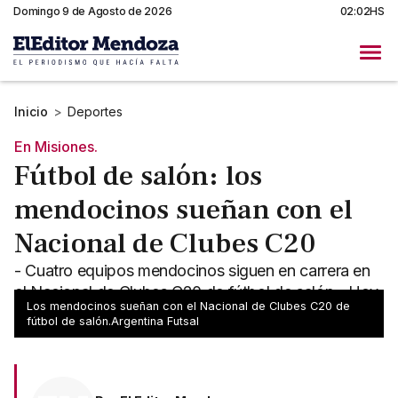
Domingo 9 de Agosto de 2026
02:02HS
Inicio
>
Deportes
En Misiones.
Fútbol de salón: los
mendocinos sueñan con el
Nacional de Clubes C20
- Cuatro equipos mendocinos siguen en carrera en
el Nacional de Clubes C20 de fútbol de salón - Hoy
Los mendocinos sueñan con el Nacional de Clubes C20 de
se jugarán los octavos de final
fútbol de salón.Argentina Futsal