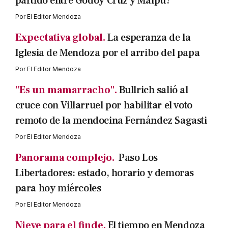
partido entre Godoy Cruz y Maipú?
Por
El Editor Mendoza
Expectativa global.
La esperanza de la
Iglesia de Mendoza por el arribo del papa
Por
El Editor Mendoza
"Es un mamarracho".
Bullrich salió al
cruce con Villarruel por habilitar el voto
remoto de la mendocina Fernández Sagasti
Por
El Editor Mendoza
Panorama complejo.
Paso Los
Libertadores: estado, horario y demoras
para hoy miércoles
Por
El Editor Mendoza
Nieve para el finde.
El tiempo en Mendoza