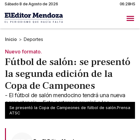
Sábado 8 de Agosto de 2026
06:28HS
Inicio
>
Deportes
Nuevo formato.
Fútbol de salón: se presentó
la segunda edición de la
Copa de Campeones
- El fútbol de salón mendocino tendrá una nueva
competencia - Este certamen reunirá a los
Se presentó la Copa de Campeones de fútbol de salón.Prensa
campeones de cada categoría
ATSC