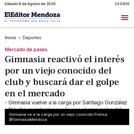
Sábado 8 de Agosto de 2026
13:02HS
Inicio
>
Deportes
Mercado de pases.
Gimnasia reactivó el interés
por un viejo conocido del
club y buscará dar el golpe
en el mercado
- Gimnasia vuelve a la carga por Santiago González
- El Lobo mendocino sueña con el gran golpe del
Gimnasia va a la carga por un viejo conocido.Prensa
mercado
@GimnasiaMendoza