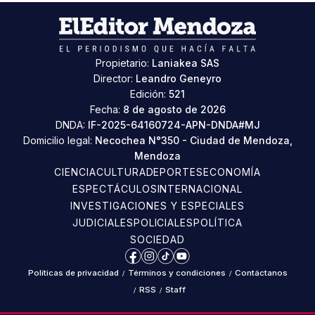
Propietario:
Laniakea SAS
Director:
Leandro Geneyro
Edición:
521
Fecha:
8 de agosto de 2026
DNDA:
IF-2025-64160724-APN-DNDA#MJ
Domicilio legal:
Necochea N°350 - Ciudad de Mendoza,
Mendoza
CIENCIA
CULTURA
DEPORTES
ECONOMÍA
ESPECTÁCULOS
INTERNACIONAL
INVESTIGACIONES Y ESPECIALES
JUDICIALES
POLICIALES
POLÍTICA
SOCIEDAD
Facebook
Instagram
TikTok
YouTube
Políticas de privacidad
/
Términos y condiciones
/
Contáctanos
/
RSS
/
Staff