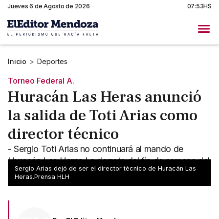
Jueves 6 de Agosto de 2026
07:53HS
Inicio
>
Deportes
Torneo Federal A.
Huracán Las Heras anunció
la salida de Toti Arias como
director técnico
- Sergio Toti Arias no continuará al mando de
Huracán Las Heras La derrota del fin de semana del
Sergio Arias dejó de ser el director técnico de Huracán Las
Globo provocó la salida del DT de común acuerdo
Heras.Prensa HLH