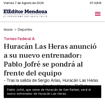
Viernes 7 de Agosto de 2026
07:42HS
Inicio
>
Deportes
Torneo Federal A.
Huracán Las Heras anunció
a su nuevo entrenador:
Pablo Jofré se pondrá al
frente del equipo
- Tras la salida de Sergio Arias, Huracán Las Heras
abrochó a su nuevo director técnico - El Globo
Pablo Jofré, que viene de Huracán de San Rafael, será el
buscará salir adelante
nuevo entrenador de Huracán Las Heras.