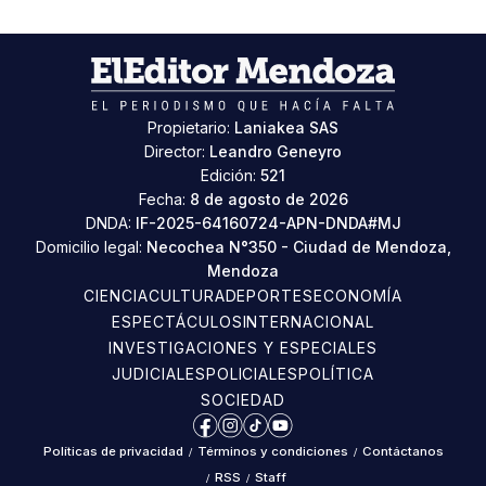
Propietario:
Laniakea SAS
Director:
Leandro Geneyro
Edición:
521
Fecha:
8 de agosto de 2026
DNDA:
IF-2025-64160724-APN-DNDA#MJ
Domicilio legal:
Necochea N°350 - Ciudad de Mendoza,
Mendoza
CIENCIA
CULTURA
DEPORTES
ECONOMÍA
ESPECTÁCULOS
INTERNACIONAL
INVESTIGACIONES Y ESPECIALES
JUDICIALES
POLICIALES
POLÍTICA
SOCIEDAD
Facebook
Instagram
TikTok
YouTube
Políticas de privacidad
/
Términos y condiciones
/
Contáctanos
/
RSS
/
Staff