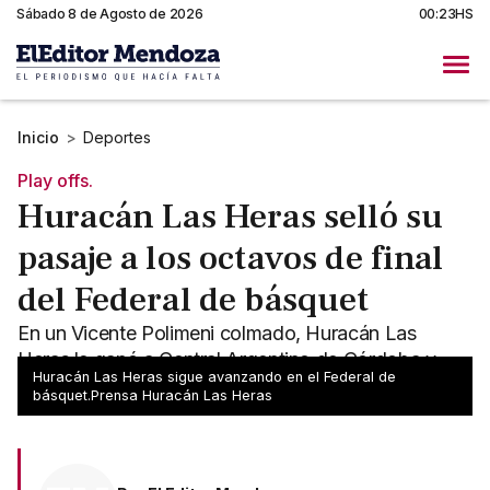
Sábado 8 de Agosto de 2026
00:23HS
Inicio
>
Deportes
Play offs.
Huracán Las Heras selló su
pasaje a los octavos de final
del Federal de básquet
En un Vicente Polimeni colmado, Huracán Las
Heras le ganó a Central Argentino de Córdoba y
Huracán Las Heras sigue avanzando en el Federal de
sentenció la serie.
básquet.Prensa Huracán Las Heras