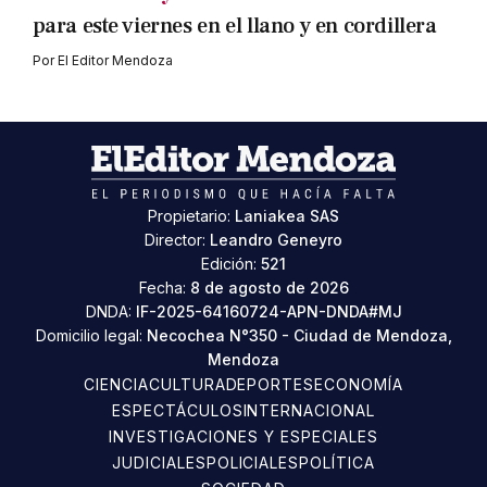
para este viernes en el llano y en cordillera
Por
El Editor Mendoza
Propietario:
Laniakea SAS
Director:
Leandro Geneyro
Edición:
521
Fecha:
8 de agosto de 2026
DNDA:
IF-2025-64160724-APN-DNDA#MJ
Domicilio legal:
Necochea N°350 - Ciudad de Mendoza,
Mendoza
CIENCIA
CULTURA
DEPORTES
ECONOMÍA
ESPECTÁCULOS
INTERNACIONAL
INVESTIGACIONES Y ESPECIALES
JUDICIALES
POLICIALES
POLÍTICA