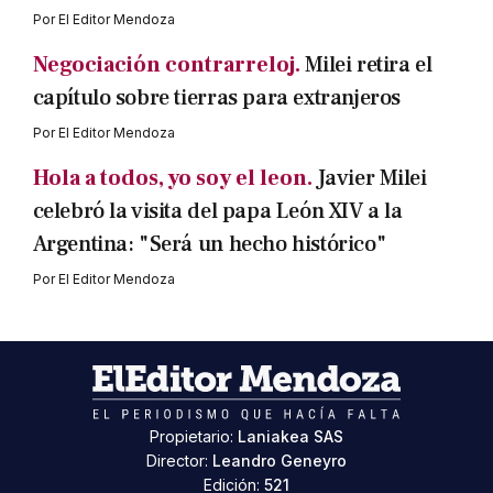
Por
El Editor Mendoza
Negociación contrarreloj.
Milei retira el
capítulo sobre tierras para extranjeros
Por
El Editor Mendoza
Hola a todos, yo soy el leon.
Javier Milei
celebró la visita del papa León XIV a la
Argentina: "Será un hecho histórico"
Por
El Editor Mendoza
Propietario:
Laniakea SAS
Director:
Leandro Geneyro
Edición:
521