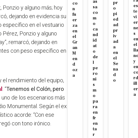
ra
as
pr
co
es
, Ponzio y alguno más; hoy
sa
o
n
te
co
pi
fu
có, dejando en evidencia su
vi
m
ed
er
er
o
 específico en el vestuario
ad
za
n
ca
pr
en
o Pérez, Ponzio y alguno
s
nd
iv
el
e
id
y”, remarcó, dejando en
ad
Gr
el
at
a
an
ntes con peso específico en
ll
o
en
M
n
de
el
en
y
l
Se
d
e
pe
na
oz
c
ro
d
a
r
ni
 y el rendimiento del equipo,
o
ill
s
al
: “
Tenemos el Colón, pero
er
m
a
o
n, uno de los escenarios más
pa
dio Monumental. Según el ex
ra
en
ístico acorde: “Con ese
fr
egó con tono irónico.
en
ta
r