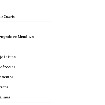
ío Cuarto
 drogado en Mendoza
jo la lupa
 cárceles
Redentor
ciera
ilinos