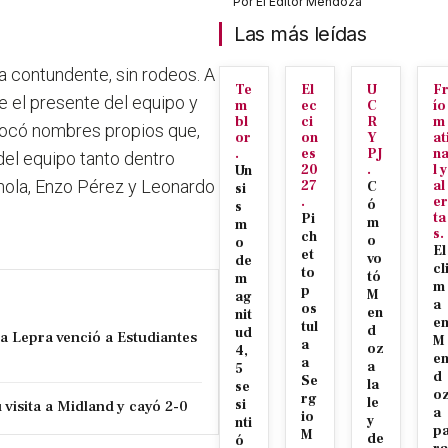
Por
El Editor Mendoza
Las más leídas
a contundente, sin rodeos. A
Te
El
U
F
re el presente del equipo y
m
ec
C
ío
bl
ci
R
m
 evocó nombres propios que,
or
on
Y
at
.
es
PJ
n
del equipo tanto dentro
20
.
l y
Un
nola, Enzo Pérez y Leonardo
27
al
C
si
.
er
ó
s
ta
Pi
m
m
s.
ch
o
o
El
et
vo
de
cl
to
tó
m
m
p
M
ag
a
os
en
nit
e
tul
d
ud
la Lepra venció a Estudiantes
M
a
oz
4,
e
a
a
5
d
Se
la
se
o
rg
le
visita a Midland y cayó 2-0
si
a
io
y
nti
p
M
de
ó