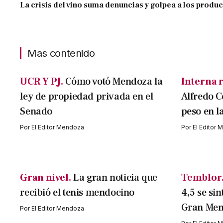
La crisis del vino suma denuncias y golpea a los produ
Mas contenido
UCR Y PJ.
Cómo votó Mendoza la
Interna r
ley de propiedad privada en el
Alfredo C
Senado
peso en l
Por
El Editor Mendoza
Por
El Editor
Gran nivel.
La gran noticia que
Temblor
recibió el tenis mendocino
4,5 se sin
Gran Me
Por
El Editor Mendoza