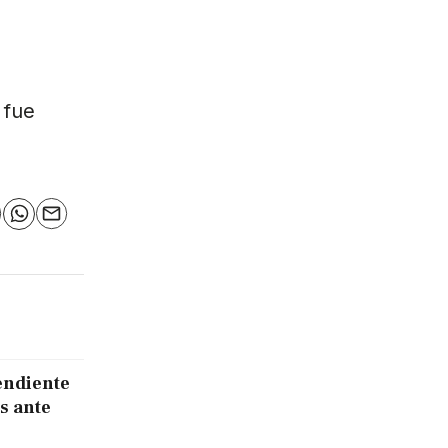
 fue
n
elegram
WhatsApp
Email
endiente
s ante