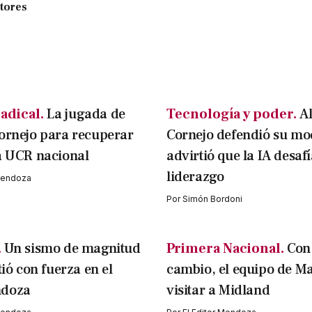
ctores
adical.
La jugada de
Tecnología y poder.
A
ornejo para recuperar
Cornejo defendió su mo
a UCR nacional
advirtió que la IA desafí
liderazgo
 Mendoza
Por
Simón Bordoni
.
Un sismo de magnitud
Primera Nacional.
Con
tió con fuerza en el
cambio, el equipo de M
ndoza
visitar a Midland