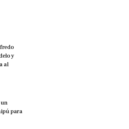
lfredo
delo y
a al
 un
aipú para