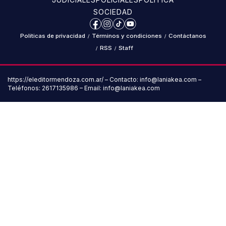
SOCIEDAD
Facebook
Instagram
TikTok
YouTube
Políticas de privacidad
/
Términos y condiciones
/
Contáctanos
/
RSS
/
Staff
https://eleditormendoza.com.ar/ – Contacto: info@laniakea.com –
Teléfonos: 2617135986 – Email: info@laniakea.com