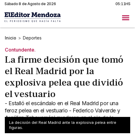
Sábado 8 de Agosto de 2026
05:11HS
Inicio
>
Deportes
Contundente.
La firme decisión que tomó
el Real Madrid por la
explosiva pelea que dividió
el vestuario
- Estalló el escándalo en el Real Madrid por una
feroz pelea en el vestuario - Federico Valverde y
Aurélien Tchouaméni quedaron en el ojo de la
La decisión del Real Madrid ante la explosiva pelea entre
tormenta
figuras.