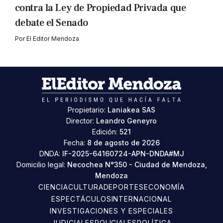
contra la Ley de Propiedad Privada que
debate el Senado
Por
El Editor Mendoza
Propietario:
Laniakea SAS
Director:
Leandro Geneyro
Edición:
521
Fecha:
8 de agosto de 2026
DNDA:
IF-2025-64160724-APN-DNDA#MJ
Domicilio legal:
Necochea N°350 - Ciudad de Mendoza,
Mendoza
CIENCIA
CULTURA
DEPORTES
ECONOMÍA
ESPECTÁCULOS
INTERNACIONAL
INVESTIGACIONES Y ESPECIALES
JUDICIALES
POLICIALES
POLÍTICA