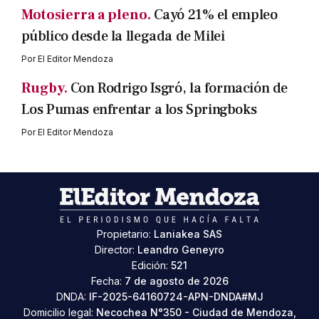
Motosierra a pleno.
Cayó 21% el empleo
público desde la llegada de Milei
Por
El Editor Mendoza
Rugby.
Con Rodrigo Isgró, la formación de
Los Pumas enfrentar a los Springboks
Por
El Editor Mendoza
Propietario:
Laniakea SAS
Director:
Leandro Geneyro
Edición:
521
Fecha:
7 de agosto de 2026
DNDA:
IF-2025-64160724-APN-DNDA#MJ
Domicilio legal:
Necochea N°350 - Ciudad de Mendoza,