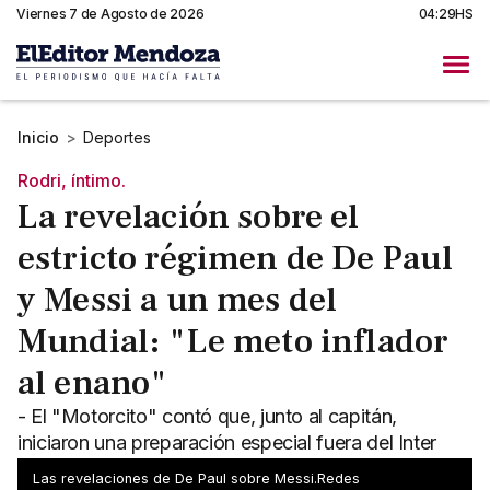
Viernes 7 de Agosto de 2026
04:29HS
Inicio
>
Deportes
Rodri, íntimo.
La revelación sobre el
estricto régimen de De Paul
y Messi a un mes del
Mundial: "Le meto inflador
al enano"
- El "Motorcito" contó que, junto al capitán,
iniciaron una preparación especial fuera del Inter
Miami - "Le meto inflador a morir", dijo entre risas
Las revelaciones de De Paul sobre Messi.Redes