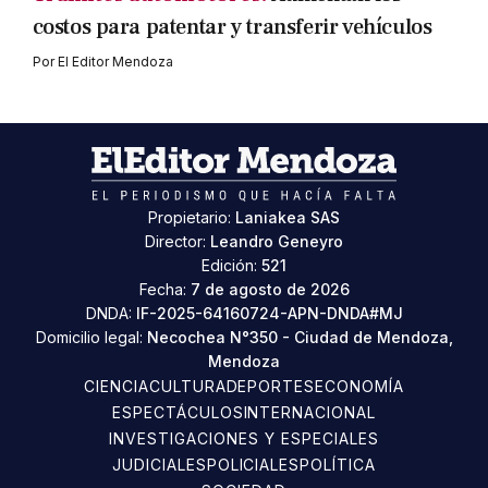
costos para patentar y transferir vehículos
Por
El Editor Mendoza
Propietario:
Laniakea SAS
Director:
Leandro Geneyro
Edición:
521
Fecha:
7 de agosto de 2026
DNDA:
IF-2025-64160724-APN-DNDA#MJ
Domicilio legal:
Necochea N°350 - Ciudad de Mendoza,
Mendoza
CIENCIA
CULTURA
DEPORTES
ECONOMÍA
ESPECTÁCULOS
INTERNACIONAL
INVESTIGACIONES Y ESPECIALES
JUDICIALES
POLICIALES
POLÍTICA