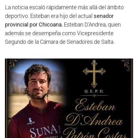
La noticia escaló rápidamente más allá del ámbito
deportivo. Esteban era hijo del actual
senador
provincial por Chicoana
, Esteban D’Andrea, quien
además se desempeña como Vicepresidente
Segundo de la Cámara de Senadores de Salta.