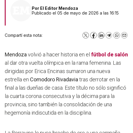
Por
El Editor Mendoza
Publicado el 05 de mayo de 2026 a las 16:15
Compartí esta nota:
X
Facebook
LinkedIn
Telegram
WhatsA
Emai
Mendoza
volvió a hacer historia en el
fútbol de salón
al dar otra vuelta olímpica en la rama femenina. Las
dirigidas por Erica Encinas sumaron una nueva
estrella en
Comodoro Rivadavia
tras derrotar en la
final a las dueñas de casa. Este título no sólo significó
la cuarta corona consecutiva y la décima para la
provincia, sino también la consolidación de una
hegemonía indiscutida en la disciplina.
La Borravino le puso broche de oro a una campaña