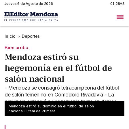
Jueves 6 de Agosto de 2026
01:28HS
Inicio
>
Deportes
Bien arriba.
Mendoza estiró su
hegemonía en el fútbol de
salón nacional
- Mendoza se consagró tetracampeona del fútbol
de salón femenino en Comodoro Rivadavia - La
provincia extendió su hegemonia tanto en damas
Mendoza estiró su dominio en el fútbol de salón
como caballeros
nacional.Futsal de Primera