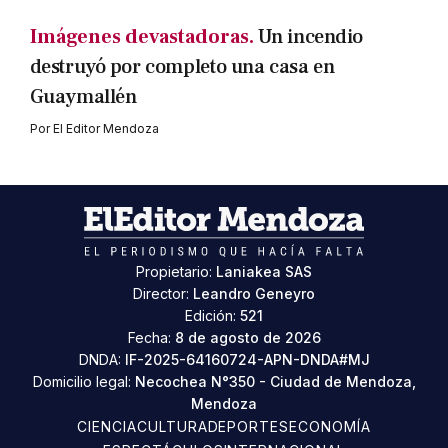
Imágenes devastadoras.
Un incendio
destruyó por completo una casa en
Guaymallén
Por
El Editor Mendoza
Propietario:
Laniakea SAS
Director:
Leandro Geneyro
Edición:
521
Fecha:
8 de agosto de 2026
DNDA:
IF-2025-64160724-APN-DNDA#MJ
Domicilio legal:
Necochea N°350 - Ciudad de Mendoza,
Mendoza
CIENCIA
CULTURA
DEPORTES
ECONOMÍA