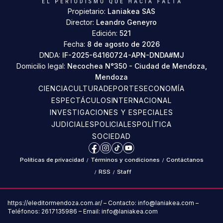
Propietario:
Laniakea SAS
Director:
Leandro Geneyro
Edición:
521
Fecha:
8 de agosto de 2026
DNDA:
IF-2025-64160724-APN-DNDA#MJ
Domicilio legal:
Necochea N°350 - Ciudad de Mendoza,
Mendoza
CIENCIA
CULTURA
DEPORTES
ECONOMÍA
ESPECTÁCULOS
INTERNACIONAL
INVESTIGACIONES Y ESPECIALES
JUDICIALES
POLICIALES
POLÍTICA
SOCIEDAD
Facebook
Instagram
TikTok
YouTube
Políticas de privacidad
/
Términos y condiciones
/
Contáctanos
/
RSS
/
Staff
https://eleditormendoza.com.ar/ – Contacto: info@laniakea.com –
Teléfonos: 2617135986 – Email: info@laniakea.com