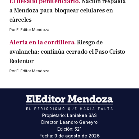
El desafío penitenciario.
Nación respalda
a Mendoza para bloquear celulares en
cárceles
Por
El Editor Mendoza
Alerta en la cordillera.
Riesgo de
avalancha: continúa cerrado el Paso Cristo
Redentor
Por
El Editor Mendoza
Propietario:
Laniakea SAS
Director:
Leandro Geneyro
Edición:
521
Fecha:
9 de agosto de 2026