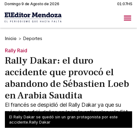
Domingo 9 de Agosto de 2026
01:07HS
Inicio
>
Deportes
Rally Raid
Rally Dakar: el duro
accidente que provocó el
abandono de Sébastien Loeb
en Arabia Saudita
El francés se despidió del Rally Dakar ya que su
máquina sufrió daños en la jaula antivuelco y la FIA
El Rally Dakar se quedó sin un gran protagonista por este
no le permitió largar la cuarta etapa.
accidente.Rally Dakar