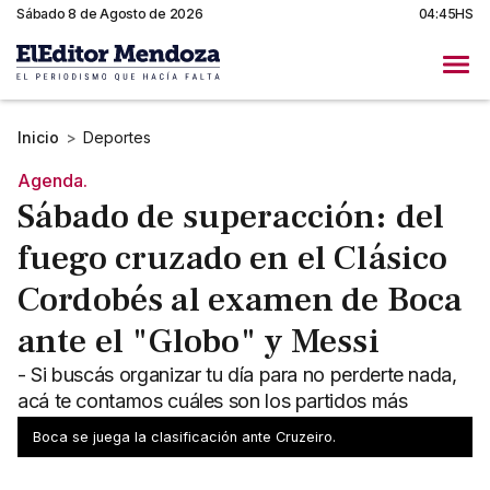
Sábado 8 de Agosto de 2026
04:45HS
Inicio
>
Deportes
Agenda.
Sábado de superacción: del
fuego cruzado en el Clásico
Cordobés al examen de Boca
ante el "Globo" y Messi
- Si buscás organizar tu día para no perderte nada,
acá te contamos cuáles son los partidos más
importantes - Horarios y qué señales los transmiten.
Boca se juega la clasificación ante Cruzeiro.