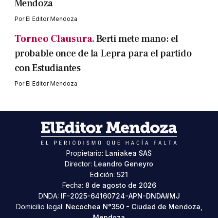
Mendoza
Por
El Editor Mendoza
Torneo Clausura.
Berti mete mano: el
probable once de la Lepra para el partido
con Estudiantes
Por
El Editor Mendoza
Propietario:
Laniakea SAS
Director:
Leandro Geneyro
Edición:
521
Fecha:
8 de agosto de 2026
DNDA:
IF-2025-64160724-APN-DNDA#MJ
Domicilio legal:
Necochea N°350 - Ciudad de Mendoza,
Mendoza