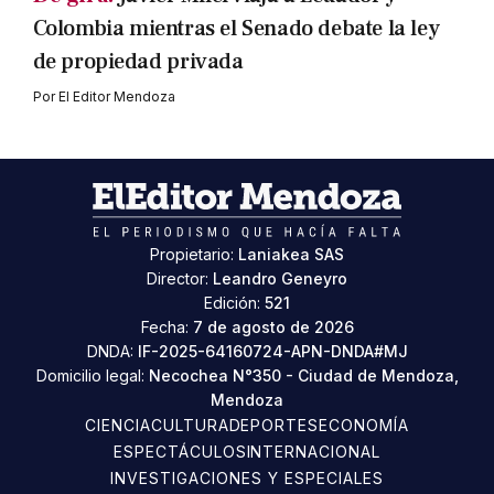
Colombia mientras el Senado debate la ley
de propiedad privada
Por
El Editor Mendoza
Propietario:
Laniakea SAS
Director:
Leandro Geneyro
Edición:
521
Fecha:
7 de agosto de 2026
DNDA:
IF-2025-64160724-APN-DNDA#MJ
Domicilio legal:
Necochea N°350 - Ciudad de Mendoza,
Mendoza
CIENCIA
CULTURA
DEPORTES
ECONOMÍA
ESPECTÁCULOS
INTERNACIONAL
INVESTIGACIONES Y ESPECIALES