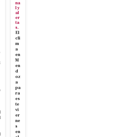
J
na
l y
al
er
ta
s.
El
cli
m
a
n
en
M
z
en
d
oz
a
pa
e
ra
r
es
te
vi
d
er
d
ne
r
s
en
d