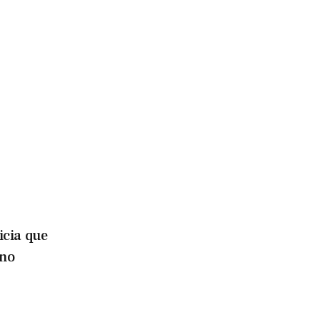
icia que
ino