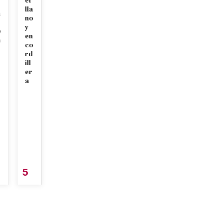
el
lla
n
no
y
e
en
a
co
rd
ill
er
a
5