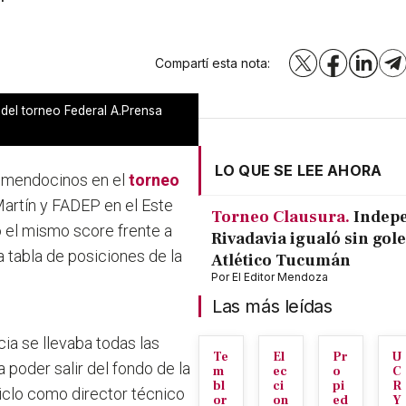
Compartí esta nota:
X
Facebook
LinkedI
T
del torneo Federal A.Prensa
LO QUE SE LEE AHORA
s mendocinos en el
torneo
Martín y FADEP en el Este
Torneo Clausura.
Indep
ó el mismo score frente a
Rivadavia igualó sin gole
 tabla de posiciones de la
Atlético Tucumán
Por
El Editor Mendoza
Las más leídas
ia se llevaba todas las
Te
El
Pr
U
 poder salir del fondo de la
m
ec
o
C
bl
ci
pi
R
ciclo como director técnico
or
on
ed
Y