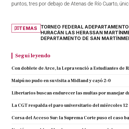
puntos, tres por debajo de Atenas de Río Cuarto, úni
TORNEO FEDERAL A
DEPARTAMENTO 
TEMAS
HURACÁN LAS HERAS
SAN MARTÍN
M
DEPARTAMENTO DE SAN MARTÍN
ME
Seguí leyendo
Con doblete de Arce, la Lepra venció a Estudiantes de R
Maipú no pudo en su visita a Midland y cayó 2-0
Libertarios buscan endurecer las multas por manejar
La CGT respalda el paro universitario del miércoles 12
Corsa del Acceso Sur: la Suprema Corte puso el caso ba