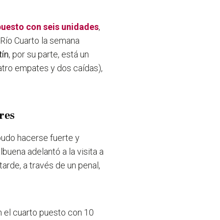
puesto con seis unidades
,
e Río Cuarto la semana
tín
, por su parte, está un
uatro empates y dos caídas),
res
do hacerse fuerte y
buena adelantó a la visita a
arde, a través de un penal,
n el cuarto puesto con 10