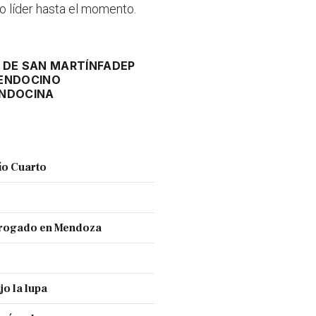
co líder hasta el momento.
DE SAN MARTÍN
FADEP
ENDOCINO
NDOCINA
ío Cuarto
 drogado en Mendoza
jo la lupa