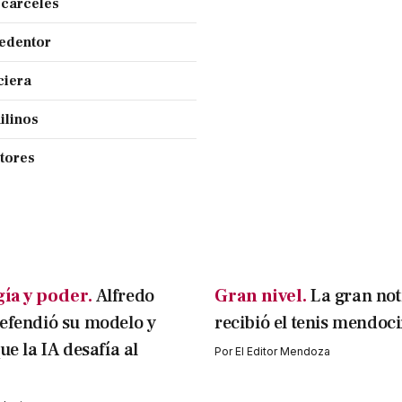
 cárceles
Redentor
ciera
ilinos
ctores
ía y poder.
Alfredo
Gran nivel.
La gran not
efendió su modelo y
recibió el tenis mendoc
ue la IA desafía al
Por
El Editor Mendoza