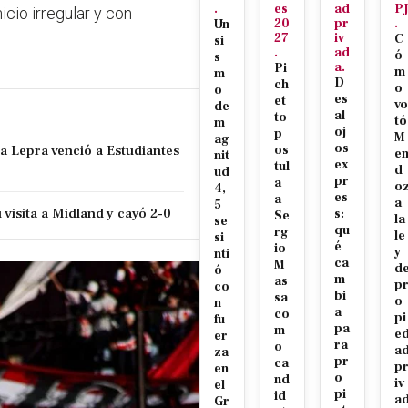
.
es
ad
P
icio irregular y con
20
pr
.
Un
27
iv
C
si
.
ad
ó
s
a.
Pi
m
m
D
ch
o
o
es
et
vo
de
al
to
tó
m
oj
p
M
ag
os
la Lepra venció a Estudiantes
os
e
nit
ex
tul
d
ud
pr
a
o
4,
es
a
a
5
visita a Midland y cayó 2-0
s:
Se
la
se
qu
rg
le
si
é
io
y
nti
ca
M
d
ó
m
as
p
co
bi
sa
o
n
a
co
pi
fu
pa
m
e
er
ra
o
a
za
pr
ca
p
en
o
nd
iv
el
pi
id
a
Gr