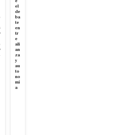
e
e
el
de
n
ba
te
a
en
o
tr
e
n
ali
o
an
d
za
y
au
to
no
mí
a