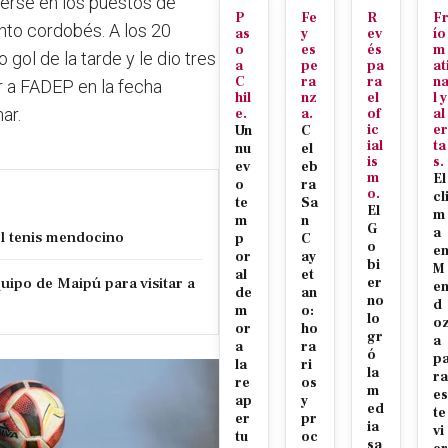
erse en los puestos de
P
Fe
R
F
unto cordobés. A los 20
as
y
ev
ío
o
es
és
m
 gol de la tarde y le dio tres
a
pe
pa
at
C
ra
ra
n
r a FADEP en la fecha
hil
nz
el
l y
ar.
e.
a.
of
al
ic
er
Un
C
ial
ta
nu
el
is
s.
ev
eb
m
El
o
ra
o.
cl
te
Sa
El
m
m
n
G
a
el tenis mendocino
p
C
o
e
or
ay
bi
M
al
et
uipo de Maipú para visitar a
er
e
de
an
no
d
m
o:
lo
o
or
ho
gr
a
a
ra
ó
p
la
ri
la
ra
re
os
m
es
ap
y
ed
te
er
pr
ia
vi
tu
oc
sa