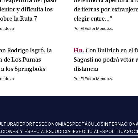
 reapertura del paso
defendió la apertura a 
entor y dificulta los
de tierras por extranjer
sobre la Ruta 7
elegir entre..."
 Mendoza
Por
El Editor Mendoza
on Rodrigo Isgró, la
Fin.
Con Bullrich en el f
n de Los Pumas
Sagasti no podrá votar 
 a los Springboks
distancia
 Mendoza
Por
El Editor Mendoza
ULTURA
DEPORTES
ECONOMÍA
ESPECTÁCULOS
INTERNACION
ACIONES Y ESPECIALES
JUDICIALES
POLICIALES
POLÍTICA
SOC