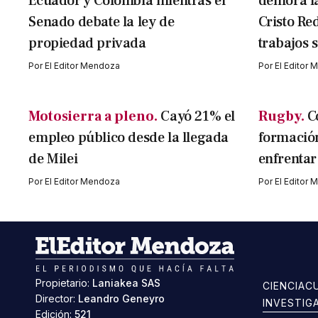
Ecuador y Colombia mientras el
demora la
Senado debate la ley de
Cristo Red
propiedad privada
trabajos 
Por
El Editor Mendoza
Por
El Editor
Motosierra a pleno.
Cayó 21% el
Rugby.
C
empleo público desde la llegada
formació
de Milei
enfrentar
Por
El Editor Mendoza
Por
El Editor
Propietario:
Laniakea SAS
CIENCIA
C
Director:
Leandro Geneyro
INVESTIG
Edición:
521