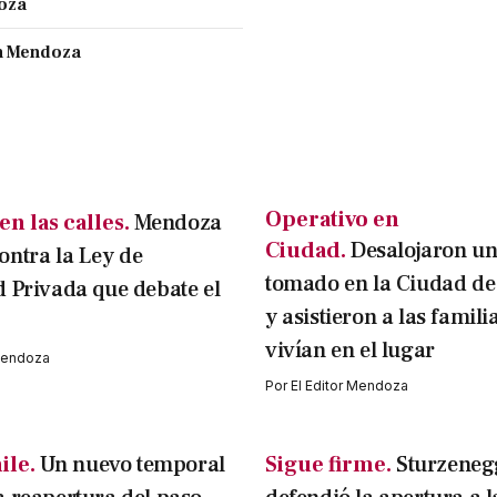
doza
en Mendoza
Operativo en
n las calles.
Mendoza
Ciudad.
Desalojaron un
ntra la Ley de
tomado en la Ciudad d
 Privada que debate el
y asistieron a las famili
vivían en el lugar
 Mendoza
Por
El Editor Mendoza
ile.
Un nuevo temporal
Sigue firme.
Sturzeneg