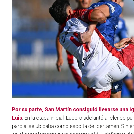
Por su parte,
San Martín
consiguió llevarse una ig
Luis
. En la etapa inicial, Lucero adelantó al elenco 
parcial se ubicaba como escolta del certamen. Sin e