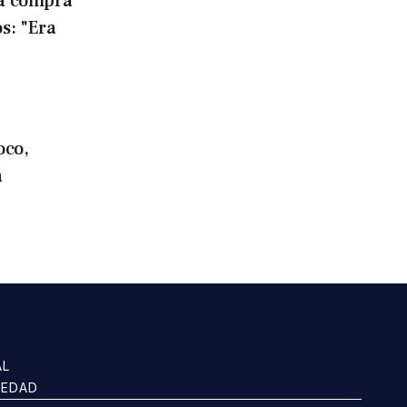
la compra
os: "Era
oco,
a
AL
IEDAD