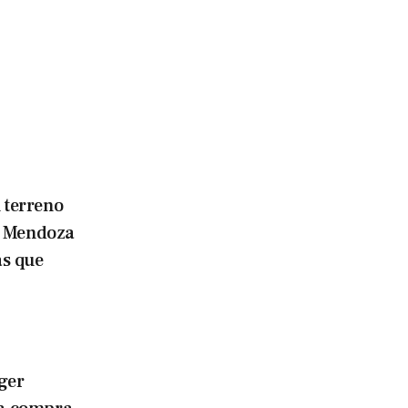
 terreno
e Mendoza
as que
ger