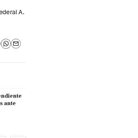
ederal A.
n
elegram
WhatsApp
Email
endiente
s ante