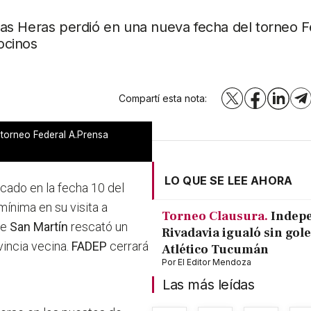
as Heras perdió en una nueva fecha del torneo F
ocinos
Compartí esta nota:
X
Facebook
LinkedI
T
 torneo Federal A.Prensa
LO QUE SE LEE AHORA
cado en la fecha 10 del
mínima en su visita a
Torneo Clausura.
Indep
ue
San Martín
rescató un
Rivadavia igualó sin gole
vincia vecina.
FADEP
cerrará
Atlético Tucumán
Por
El Editor Mendoza
Las más leídas