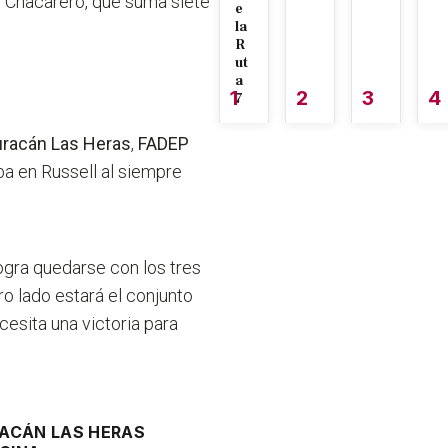
l Chacarero, que suma siete
e
la
R
ut
a
1
2
3
4
7
racán Las Heras
,
FADEP
ba en Russell al siempre
ogra quedarse con los tres
tro lado estará el conjunto
esita una victoria para
ACÁN LAS HERAS