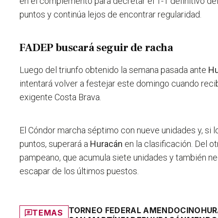
en el complemento para decretar el 1-1 definitivo de
puntos y continúa lejos de encontrar regularidad.
FADEP buscará seguir de racha
Luego del triunfo obtenido la semana pasada ante
Hu
intentará volver a festejar este domingo cuando reci
exigente Costa Brava.
El Cóndor marcha séptimo con nueve unidades y, si l
puntos, superará a
Huracán
en la clasificación. Del o
pampeano, que acumula siete unidades y también nec
escapar de los últimos puestos.
TORNEO FEDERAL A
MENDOCINO
HUR
TEMAS