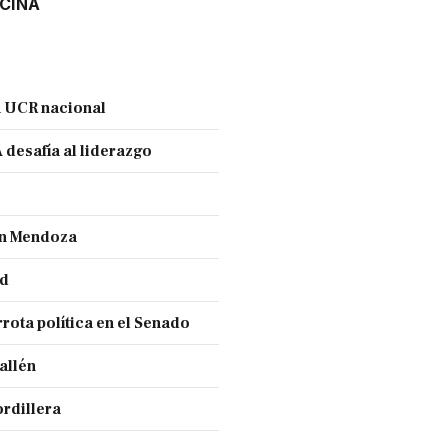
CINA
a UCR nacional
 desafía al liderazgo
ran Mendoza
nd
rota política en el Senado
allén
ordillera