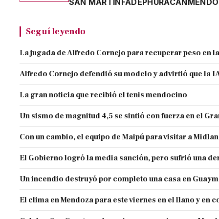
SAN MARTÍN
FADEP
HURACÁN
MENDO
Seguí leyendo
La jugada de Alfredo Cornejo para recuperar peso en l
Alfredo Cornejo defendió su modelo y advirtió que la IA
La gran noticia que recibió el tenis mendocino
Un sismo de magnitud 4,5 se sintió con fuerza en el G
Con un cambio, el equipo de Maipú para visitar a Midla
El Gobierno logró la media sanción, pero sufrió una der
Un incendio destruyó por completo una casa en Guaym
El clima en Mendoza para este viernes en el llano y en c