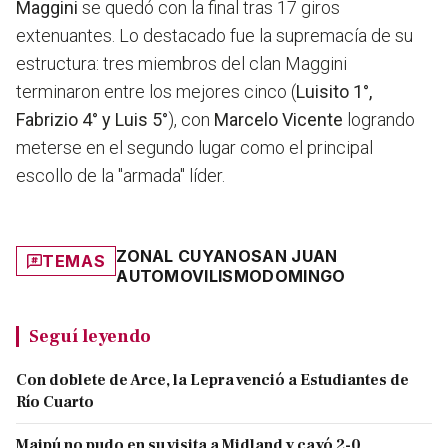
Maggini
se quedó con la final tras 17 giros
extenuantes. Lo destacado fue la supremacía de su
estructura: tres miembros del clan Maggini
terminaron entre los mejores cinco (
Luisito 1°,
Fabrizio 4° y Luis 5°
), con
Marcelo Vicente
logrando
meterse en el segundo lugar como el principal
escollo de la "armada" líder.
ZONAL CUYANO
SAN JUAN
TEMAS
AUTOMOVILISMO
DOMINGO
Seguí leyendo
Con doblete de Arce, la Lepra venció a Estudiantes de
Río Cuarto
Maipú no pudo en su visita a Midland y cayó 2-0