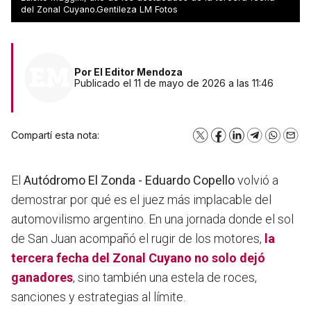
cuyana
del Zonal Cuyano.Gentileza LM Fotos
Por
El Editor Mendoza
Publicado el 11 de mayo de 2026 a las 11:46
Compartí esta nota:
X
Facebook
LinkedIn
Telegram
WhatsA
Emai
El
Autódromo El Zonda - Eduardo Copello
volvió a
demostrar por qué es el juez más implacable del
automovilismo argentino. En una jornada donde el sol
de San Juan acompañó el rugir de los motores,
la
tercera fecha del
Zonal Cuyano
no solo dejó
ganadores
, sino también una estela de roces,
sanciones y estrategias al límite.