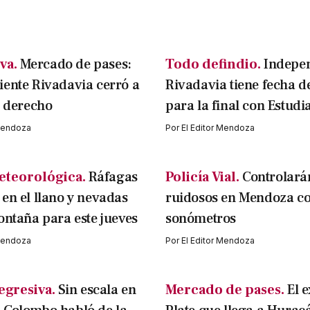
va.
Mercado de pases:
Todo defindio.
Indepe
ente Rivadavia cerró a
Rivadavia tiene fecha d
l derecho
para la final con Estudi
 Mendoza
Por
El Editor Mendoza
eteorológica.
Ráfagas
Policía Vial.
Controlará
en el llano y nevadas
ruidosos en Mendoza c
ontaña para este jueves
sonómetros
 Mendoza
Por
El Editor Mendoza
egresiva.
Sin escala en
Mercado de pases.
El e