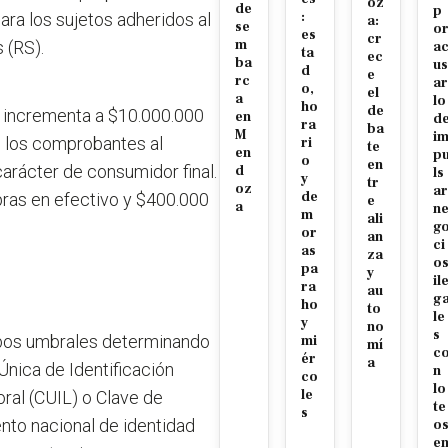
oz
de
p
:
ara los sujetos adheridos al
a:
se
o
es
cr
m
 (RS).
a
ta
ec
ba
us
d
e
rc
ar
o,
el
a
lo
ho
de
e incrementa a $10.000.000
en
d
ra
ba
M
i
en los comprobantes al
ri
te
en
p
o
en
carácter de consumidor final.
d
ls
y
tr
oz
ar
de
ras en efectivo y $400.000
e
a
n
m
ali
g
or
an
ci
as
za
o
pa
y
il
ra
au
g
ho
to
le
y
no
s
mbos umbrales determinando
mi
mí
c
ér
a
Única de Identificación
n
co
lo
le
oral (CUIL) o Clave de
te
s
nto nacional de identidad
o
e