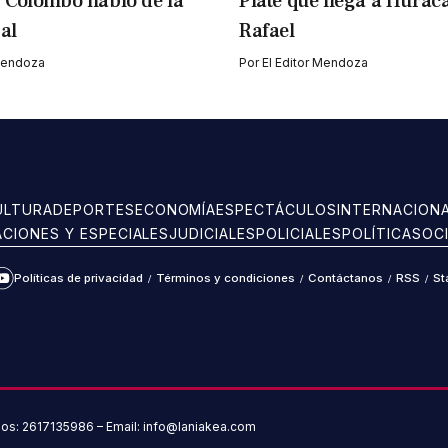
 Colombo habló de la
Plate que llega a Hurac
al
Rafael
 Mendoza
Por
El Editor Mendoza
ULTURA
DEPORTES
ECONOMÍA
ESPECTÁCULOS
INTERNACION
ACIONES Y ESPECIALES
JUDICIALES
POLICIALES
POLÍTICA
SOC
Políticas de privacidad
/
Términos y condiciones
/
Contáctanos
/
RSS
/
St
ram
kTok
YouTube
nos: 2617135986 – Email: info@laniakea.com