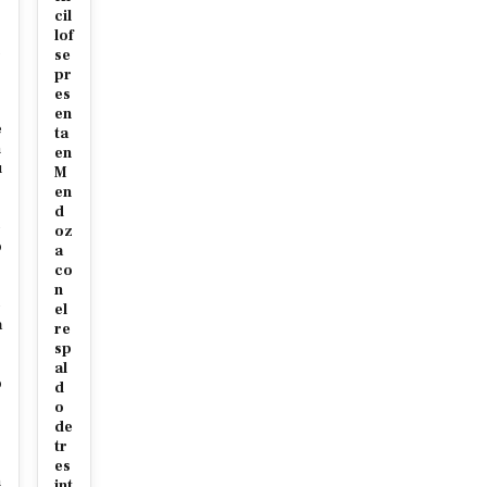
cil
r
lof
c
se
pr
es
en
e
ta
m
en
u
M
en
d
e
oz
o
a
co
s
n
e
el
a
re
sp
al
o
d
o
de
tr
s
es
n
int