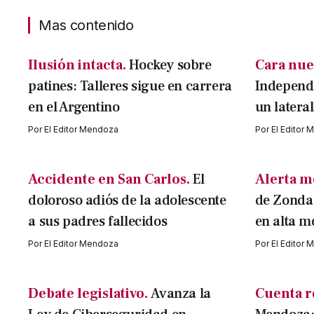
Mas contenido
Ilusión intacta.
Hockey sobre
Cara nue
patines: Talleres sigue en carrera
Independi
en el Argentino
un latera
Por
El Editor Mendoza
Por
El Editor
Accidente en San Carlos.
El
Alerta m
doloroso adiós de la adolescente
de Zonda 
a sus padres fallecidos
en alta m
Por
El Editor Mendoza
Por
El Editor
Debate legislativo.
Avanza la
Cuenta r