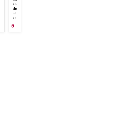
en
a
de
nt
es
l
5
n