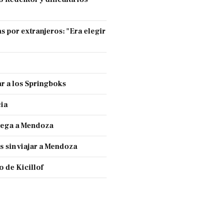
s por extranjeros: "Era elegir
r a los Springboks
cia
llega a Mendoza
s sin viajar a Mendoza
 de Kicillof