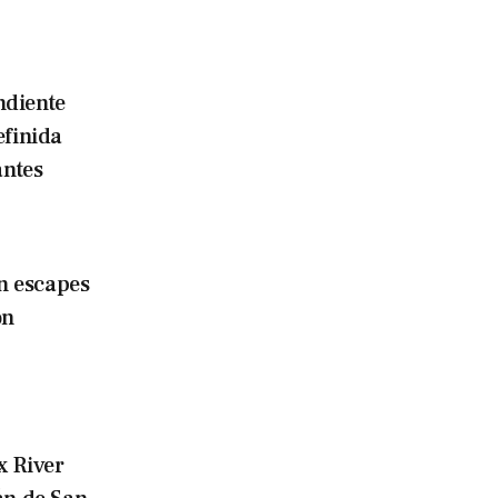
ndiente
efinida
antes
n escapes
on
x River