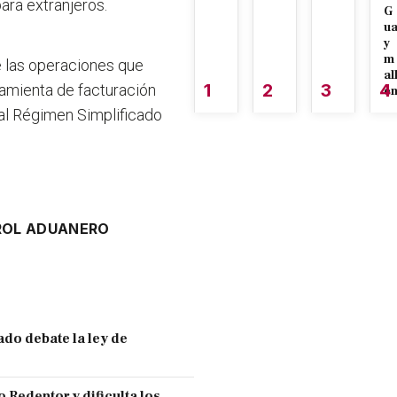
ara extranjeros.
G
u
y
m
e las operaciones que
al
1
2
3
4
ramienta de facturación
é
al Régimen Simplificado
ROL ADUANERO
ado debate la ley de
 Redentor y dificulta los