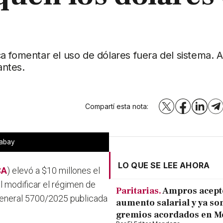
a fomentar el uso de dólares fuera del sistema. 
antes.
Compartí esta nota:
X
Facebook
LinkedI
T
xabay
LO QUE SE LEE AHORA
CA
) elevó a $10 millones el
al modificar el régimen de
Paritarias.
Ampros acept
eneral 5700/2025 publicada
aumento salarial y ya son
gremios acordados en 