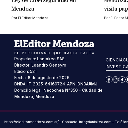
Ley de Ciberseguridad en
Mendoza:
Mendoza
visita pap
Por
El Editor Mendoza
Por
El Editor
Propietario:
Laniakea SAS
CIENCIA
C
Director:
Leandro Geneyro
INVESTIG
Edición:
521
Fecha:
6 de agosto de 2026
Facebook
Instag
Ti
DNDA:
IF-2025-64160724-APN-DNDA#MJ
Domicilio legal:
Necochea N°350 - Ciudad de
Mendoza, Mendoza
https://eleditormendoza.com.ar/ – Contacto: info@laniakea.com – Teléfo