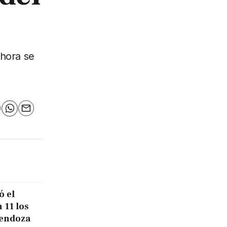
Ahora se
n
elegram
WhatsApp
Email
ó el
 11 los
Mendoza