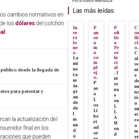
Por
El Editor Mendoza
Las más leídas
 los cambios normativos en
 de los
dólares
del colchón
In
P
P
C
al
.
ve
an
olí
o
rs
or
tic
fli
io
a
a
ct
ne
m
Pr
o.
s.
a
ov
C
co
in
La
al
m
ci
mi
ve
pl
al
ne
público desde la llegada de
nt
ej
.
I
ra
e
o.
nt
m
d
P
er
ás
n
as
na
stos para patentar y
gr
n
o
s
an
ió
L
en
de
a
os
L
de
u
Li
L
l
st
be
A
can la actualización del
m
re
rt
M
un
a
onsumidor final en los
ad
en
d
m
or
d
peraciones que pueden
o
er
es