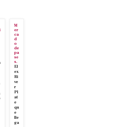
M
i
er
ca
d
o
de
pa
se
s.
n
El
ex
Ri
ve
n
r
Pl
a
at
e
e
qu
e
lle
s
ga
s