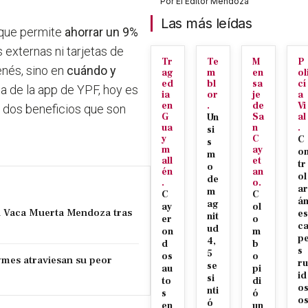
Por
El Editor Mendoza
Las más leídas
 que permite
ahorrar un 9%
s externas ni tarjetas de
Tr
Te
M
P
enés, sino en
cuándo y
ag
m
en
ol
ed
bl
sa
cí
ca de la app de YPF, hoy es
ia
or
je
a
en
.
de
Vi
o dos beneficios que son
G
Sa
al
Un
ua
n
.
si
y
C
C
s
m
ay
o
m
all
et
tr
o
én
an
ol
de
.
o.
ar
m
C
C
á
ag
ay
ol
n Vaca Muerta Mendoza tras
es
nit
er
o
c
ud
on
m
p
4,
d
b
s
5
os
o
ymes atraviesan su peor
ru
se
au
pi
id
si
to
di
o
nti
s
ó
o
ó
en
un