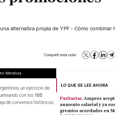
e una alternativa propia de YPF - Cómo combinar h
Compartí esta nota:
X
Facebook
LinkedI
T
ditor Mendoza
LO QUE SE LEE AHORA
rgentinos, un ejercicio de
oqueteando con los
105
Paritarias.
Ampros acept
baja de convenios históricos,
aumento salarial y ya son
gremios acordados en 