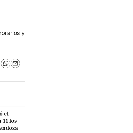
orarios y
n
elegram
WhatsApp
Email
ó el
 11 los
Mendoza