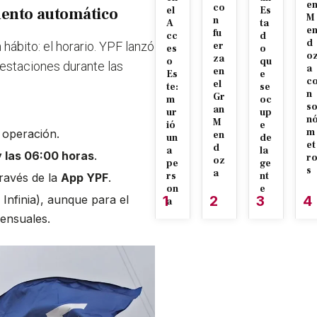
e
co
uento automático
el
Es
M
n
A
ta
e
fu
cc
d
d
hábito: el horario. YPF lanzó
er
es
o
o
za
o
qu
estaciones durante las
a
en
Es
e
c
el
te:
se
n
Gr
m
oc
s
an
ur
up
n
M
ió
e
m
 operación.
en
un
de
et
d
a
la
 las 06:00 horas
.
r
oz
pe
ge
s
a
rs
nt
través de la
App YPF
.
on
e
 Infinia), aunque para el
1
2
3
4
a
mensuales.