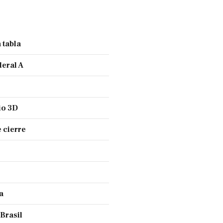
 tabla
deral A
io 3D
 cierre
a
 Brasil