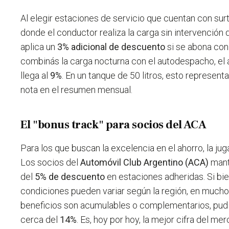
Al elegir estaciones de servicio que cuentan con su
donde el conductor realiza la carga sin intervención d
aplica un
3% adicional de descuento
si se abona con l
combinás la carga nocturna con el autodespacho, el a
llega al
9%
. En un tanque de 50 litros, esto represent
nota en el resumen mensual.
El "bonus track" para socios del ACA
Para los que buscan la excelencia en el ahorro, la j
Los socios del
Automóvil Club Argentino (ACA)
mant
del
5% de descuento
en estaciones adheridas. Si bie
condiciones pueden variar según la región, en much
beneficios son acumulables o complementarios, pudie
cerca del
14%
. Es, hoy por hoy, la mejor cifra del me