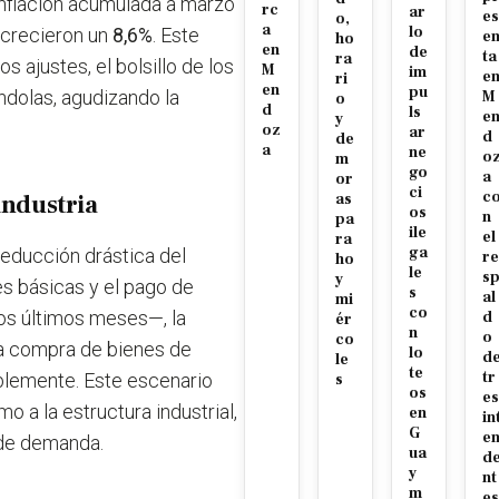
inflación acumulada a marzo
rc
ar
es
o,
a
lo
E crecieron un
8,6%
. Este
e
ho
en
de
ta
ra
s ajustes, el bolsillo de los
M
im
e
ri
en
pu
ndolas, agudizando la
M
o
d
ls
e
y
oz
ar
d
de
a
ne
o
m
go
a
or
ci
c
industria
as
os
n
pa
ile
el
ra
ga
educción drástica del
re
ho
le
s
y
es básicas y el pago de
s
al
mi
co
los últimos meses—, la
d
ér
n
o
co
la compra de bienes de
lo
d
le
te
tr
blemente. Este escenario
s
os
es
o a la estructura industrial,
en
in
G
e
a de demanda.
ua
d
y
nt
m
es