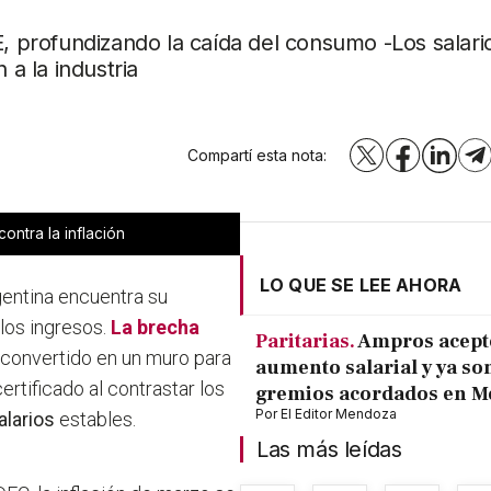
E, profundizando la caída del consumo -Los salari
 a la industria
Compartí esta nota:
X
Facebook
LinkedI
T
contra la inflación
LO QUE SE LEE AHORA
gentina encuentra su
 los ingresos.
La brecha
Paritarias.
Ampros acept
 convertido en un muro para
aumento salarial y ya son
rtificado al contrastar los
gremios acordados en 
Por
El Editor Mendoza
alarios
estables.
Las más leídas