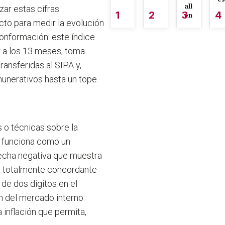
all
zar estas cifras
1
2
3
4
én
to para medir la evolución
 conformación: este índice
 a los 13 meses, toma
ransferidas al SIPA y,
unerativos hasta un tope
 o técnicas sobre la
E funciona como un
recha negativa que muestra
es totalmente concordante
 de dos dígitos en el
n del mercado interno
inflación que permita,