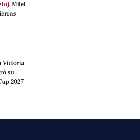
loj.
Milei
tierras
 Victoria
ró su
iCup 2027