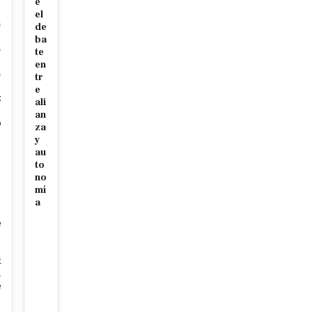
e
el
n
de
ba
n
te
en
n
tr
e
z
ali
an
o
za
y
au
to
p
no
mí
a
e
t
n
e