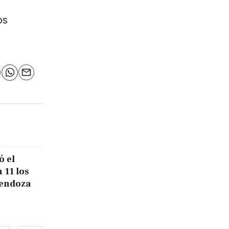
os
n
elegram
WhatsApp
Email
ó el
 11 los
Mendoza