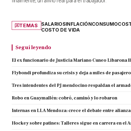
finalmente, un alivio real para el trabajador.
SALARIOS
INFLACIÓN
CONSUMO
COST
TEMAS
COSTO DE VIDA
Seguí leyendo
El ex funcionario de Justicia Mariano Cuneo Libarona 
Flybondi profundiza su crisis y deja a miles de pasajero
Tres intendentes del PJ mendocino respaldan el armado
Robo en Guaymallén: cobró, caminó y lo robaron
Internas en LLA Mendoza: crece el debate entre alianz
Hockey sobre patines: Talleres sigue en carrera en el 