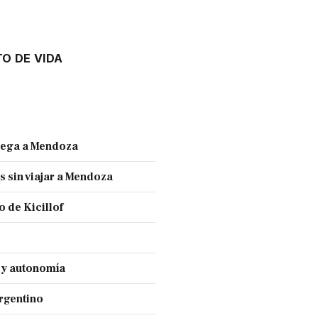
O DE VIDA
llega a Mendoza
s sin viajar a Mendoza
 de Kicillof
a y autonomía
Argentino