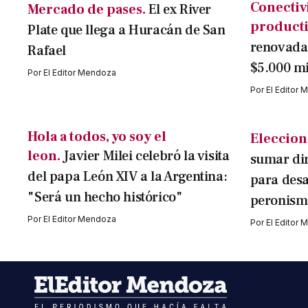
Conectiv
Mercado de pases.
El ex River
producti
Plate que llega a Huracán de San
renovada 
Rafael
$5.000 mi
Por
El Editor Mendoza
Por
El Editor
Hola a todos, yo soy el
Eleccion
leon.
Javier Milei celebró la visita
sumar di
del papa León XIV a la Argentina:
para desa
"Será un hecho histórico"
peronism
Por
El Editor Mendoza
Por
El Editor