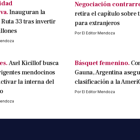
idad
Negociación contrarre
va.
Inauguran la
retira el capítulo sobre 
Ruta 33 tras invertir
para extranjeros
llones
Por
El Editor Mendoza
 Mendoza
es.
Axel Kicillof busca
Básquet femenino.
Con
rigentes mendocinos
Gauna, Argentina asegu
ctivar la interna del
clasificación a la Amer
o
Por
El Editor Mendoza
 Mendoza