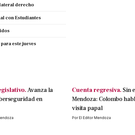
lateral derecho
nal con Estudiantes
cidos
 para este jueves
gislativo.
Avanza la
Cuenta regresiva.
Sin 
iberseguridad en
Mendoza: Colombo habl
visita papal
 Mendoza
Por
El Editor Mendoza