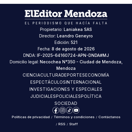
Propietario:
Laniakea SAS
Director:
Leandro Geneyro
Edición:
521
Fecha:
8 de agosto de 2026
DNDA:
IF-2025-64160724-APN-DNDA#MJ
Domicilio legal:
Necochea N°350 - Ciudad de Mendoza,
Mendoza
CIENCIA
CULTURA
DEPORTES
ECONOMÍA
ESPECTÁCULOS
INTERNACIONAL
INVESTIGACIONES Y ESPECIALES
JUDICIALES
POLICIALES
POLÍTICA
SOCIEDAD
Facebook
Instagram
TikTok
YouTube
Políticas de privacidad
/
Términos y condiciones
/
Contáctanos
/
RSS
/
Staff