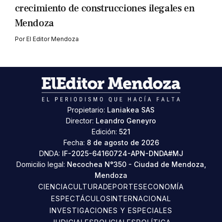
crecimiento de construcciones ilegales en
Mendoza
Por
El Editor Mendoza
Propietario:
Laniakea SAS
Director:
Leandro Geneyro
Edición:
521
Fecha:
8 de agosto de 2026
DNDA:
IF-2025-64160724-APN-DNDA#MJ
Domicilio legal:
Necochea N°350 - Ciudad de Mendoza,
Mendoza
CIENCIA
CULTURA
DEPORTES
ECONOMÍA
ESPECTÁCULOS
INTERNACIONAL
INVESTIGACIONES Y ESPECIALES