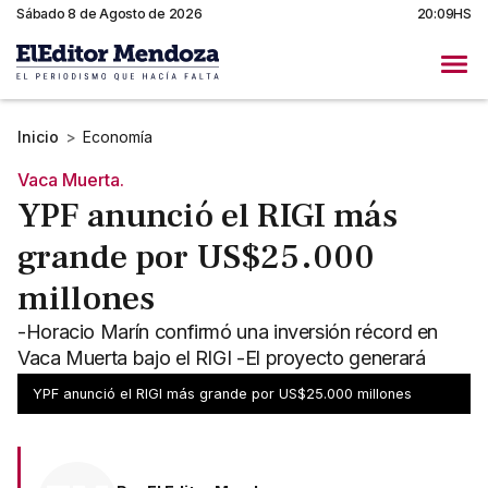
Sábado 8 de Agosto de 2026
20:09HS
Inicio
>
Economía
Vaca Muerta.
YPF anunció el RIGI más
grande por US$25.000
millones
-Horacio Marín confirmó una inversión récord en
Vaca Muerta bajo el RIGI -El proyecto generará
exportaciones y marca una nueva etapa energética
YPF anunció el RIGI más grande por US$25.000 millones