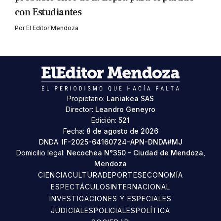
con Estudiantes
Por
El Editor Mendoza
Propietario:
Laniakea SAS
Director:
Leandro Geneyro
Edición:
521
Fecha:
8 de agosto de 2026
DNDA:
IF-2025-64160724-APN-DNDA#MJ
Domicilio legal:
Necochea N°350 - Ciudad de Mendoza,
Mendoza
CIENCIA
CULTURA
DEPORTES
ECONOMÍA
ESPECTÁCULOS
INTERNACIONAL
INVESTIGACIONES Y ESPECIALES
JUDICIALES
POLICIALES
POLÍTICA