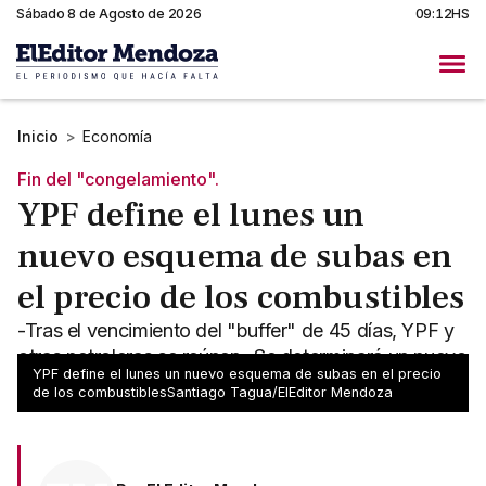
Sábado 8 de Agosto de 2026
09:12HS
Inicio
>
Economía
Fin del "congelamiento".
YPF define el lunes un
nuevo esquema de subas en
el precio de los combustibles
-Tras el vencimiento del "buffer" de 45 días, YPF y
otras petroleras se reúnen -Se determinará un nuevo
YPF define el lunes un nuevo esquema de subas en el precio
esquema de ajuste de precios en el surtidor
de los combustiblesSantiago Tagua/ElEditor Mendoza