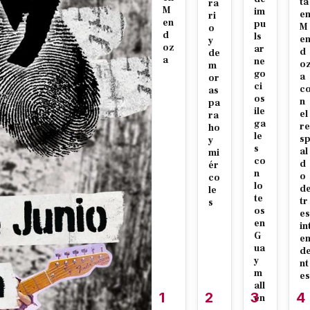
ta
ra
M
im
e
ri
en
pu
M
o
d
ls
e
y
oz
ar
d
de
a
ne
o
m
go
a
or
ci
c
as
os
n
pa
ile
el
ra
ga
re
ho
le
s
y
s
al
mi
co
d
ér
n
o
co
lo
d
le
te
tr
s
os
es
en
in
G
e
ua
d
y
nt
m
es
all
1
2
3
4
én