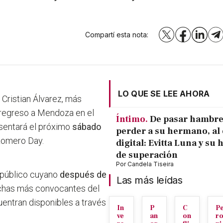
Compartí esta nota:
X
Facebook
LinkedI
T
LO QUE SE LEE AHORA
Cristian Álvarez, más
regreso a Mendoza en el
Íntimo.
De pasar hambre
esentará el próximo
sábado
perder a su hermano, al 
 Romero Day.
digital: Evitta Luna y su 
de superación
Por
Candela Tiseira
l público cuyano
después de
Las más leídas
echas más convocantes del
uentran disponibles a través
In
P
C
P
ve
an
on
r