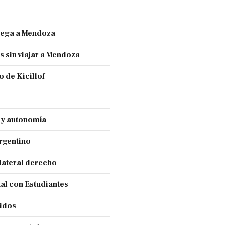
llega a Mendoza
s sin viajar a Mendoza
 de Kicillof
a y autonomía
Argentino
lateral derecho
nal con Estudiantes
cidos