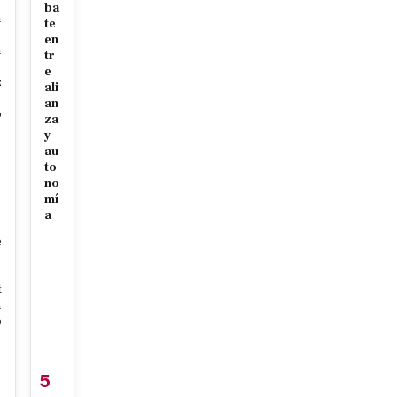
ba
n
te
en
n
tr
e
z
ali
an
o
za
y
au
to
p
no
mí
a
e
t
n
e
5