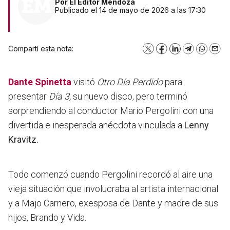
Por
El Editor Mendoza
Publicado el 14 de mayo de 2026 a las 17:30
Compartí esta nota:
X
Facebook
LinkedIn
Telegram
WhatsA
Emai
Dante Spinetta
visitó
Otro Día Perdido
para
presentar
Día 3,
su nuevo disco, pero terminó
sorprendiendo al conductor Mario Pergolini con una
divertida e inesperada anécdota vinculada a
Lenny
Kravitz.
Todo comenzó cuando Pergolini recordó al aire una
vieja situación que involucraba al artista internacional
y a Majo Carnero, exesposa de Dante y madre de sus
hijos, Brando y Vida.