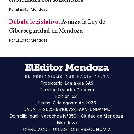
Por
El Editor Mendoza
Debate legislativo.
Avanza la Ley de
Ciberseguridad en Mendoza
Por
El Editor Mendoza
Propietario:
Laniakea SAS
Director:
Leandro Geneyro
Edición:
521
Fecha:
7 de agosto de 2026
DNDA:
IF-2025-64160724-APN-DNDA#MJ
Domicilio legal:
Necochea N°350 - Ciudad de Mendoza,
Mendoza
CIENCIA
CULTURA
DEPORTES
ECONOMÍA