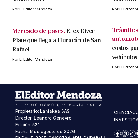
Por
El Editor Mendoza
Por
El Editor
Trámites
Mercado de pases.
El ex River
automot
Plate que llega a Huracán de San
costos pa
Rafael
vehículos
Por
El Editor Mendoza
Por
El Editor
Propietario:
Laniakea SAS
CIENCIA
C
Director:
Leandro Geneyro
INVESTIG
Edición:
521
Fecha:
6 de agosto de 2026
Facebook
Instag
Ti