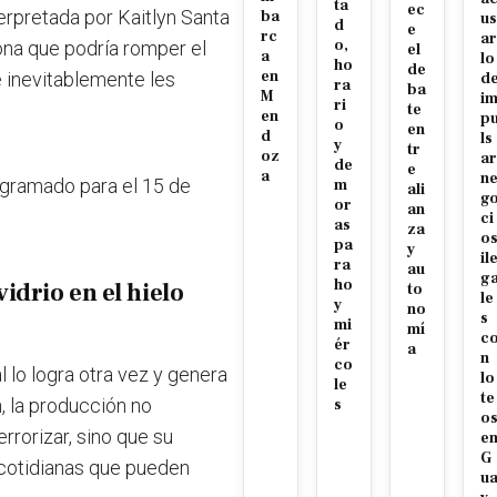
ta
ec
terpretada por Kaitlyn Santa
ba
us
d
e
rc
ar
o,
ona que podría romper el
el
a
lo
ho
de
en
e inevitablemente les
d
ra
ba
M
i
ri
te
en
p
o
en
d
ls
y
tr
oz
ar
de
e
a
n
gramado para el 15 de
m
ali
g
or
an
ci
as
za
o
pa
y
il
ra
au
g
ho
idrio en el hielo
to
le
y
no
s
mi
mí
c
ér
a
n
co
l lo logra otra vez y genera
lo
le
te
n,
la producción no
s
o
rrorizar, sino que su
e
G
 cotidianas que pueden
u