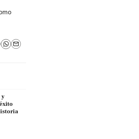
como
n
elegram
WhatsApp
Email
 y
éxito
historia