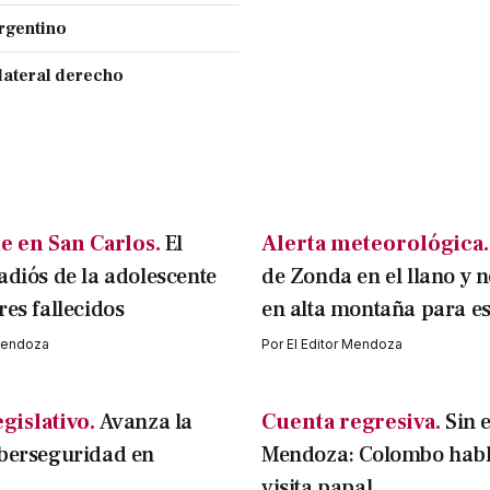
Argentino
lateral derecho
e en San Carlos.
El
Alerta meteorológica.
adiós de la adolescente
de Zonda en el llano y 
res fallecidos
en alta montaña para es
 Mendoza
Por
El Editor Mendoza
gislativo.
Avanza la
Cuenta regresiva.
Sin 
iberseguridad en
Mendoza: Colombo habl
visita papal