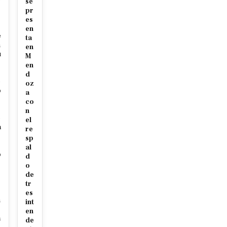
se
pr
es
en
e
ta
m
en
u
M
en
d
e
oz
o
a
co
s
n
e
el
a
re
sp
al
o
d
o
de
tr
s
es
n
int
en
a
de