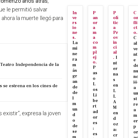
 comenzó años atrás
,
e le permitió salvar
In
P
P
C
, ahora
la muerte llegó para
ve
an
olí
o
rs
or
tic
fli
io
a
a
ct
ne
m
Pr
o.
s.
a
ov
C
co
in
La
al
m
ci
mi
ve
pl
al
ne
nt
ej
.
I
ra
e
o.
nt
l Teatro Independencia de la
m
d
P
er
ás
n
as
na
gr
n
o
s
an
ió
L
s se estrena en los cines de
en
de
a
os
L
de
u
Li
L
l
st
be
A
m
re
rt
M
un
a
ad
existir”, expresa la joven
en
d
m
or
d
o
er
es
oz
de
p
:
a:
se
o
es
cr
m
a