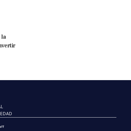
 la
nvertir
AL
IEDAD
aff