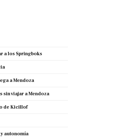
r a los Springboks
cia
llega a Mendoza
s sin viajar a Mendoza
 de Kicillof
a y autonomía