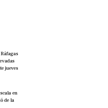
Ráfagas
nevadas
te jueves
escala en
ó de la