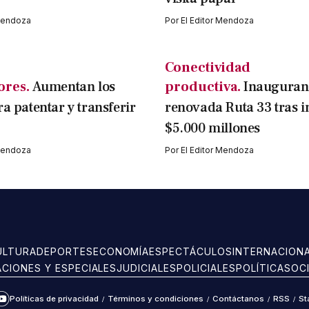
 Mendoza
Por
El Editor Mendoza
Conectividad
ores.
Aumentan los
productiva.
Inauguran
ra patentar y transferir
renovada Ruta 33 tras i
$5.000 millones
 Mendoza
Por
El Editor Mendoza
ULTURA
DEPORTES
ECONOMÍA
ESPECTÁCULOS
INTERNACION
ACIONES Y ESPECIALES
JUDICIALES
POLICIALES
POLÍTICA
SOC
Políticas de privacidad
/
Términos y condiciones
/
Contáctanos
/
RSS
/
St
ram
kTok
YouTube