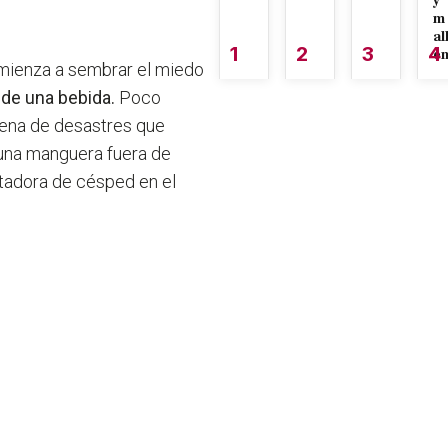
y
m
al
1
2
3
4
é
 comienza a sembrar el miedo
 de una bebida.
Poco
adena de desastres que
y una manguera fuera de
rtadora de césped en el