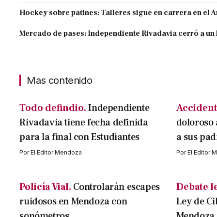
Hockey sobre patines: Talleres sigue en carrera en el 
Mercado de pases: Independiente Rivadavia cerró a un 
Mas contenido
Todo defindio.
Independiente
Accident
Rivadavia tiene fecha definida
doloroso 
para la final con Estudiantes
a sus pad
Por
El Editor Mendoza
Por
El Editor
Policía Vial.
Controlarán escapes
Debate le
ruidosos en Mendoza con
Ley de C
sonómetros
Mendoza