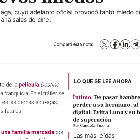
 saga, cuyo adelanto oficial provocó tanto miedo 
 la salas de cine.
Compartí esta nota:
X
Facebook
LinkedI
T
LO QUE SE LEE AHORA
to de la
película
Destino
 franquicia. En el tráiler se
Íntimo.
De pasar hambre
ten las demás entregas,
perder a su hermano, al 
 fatales.
digital: Evitta Luna y su 
de superación
Por
Candela Tiseira
 a una familia marcada
por
Las más leídas