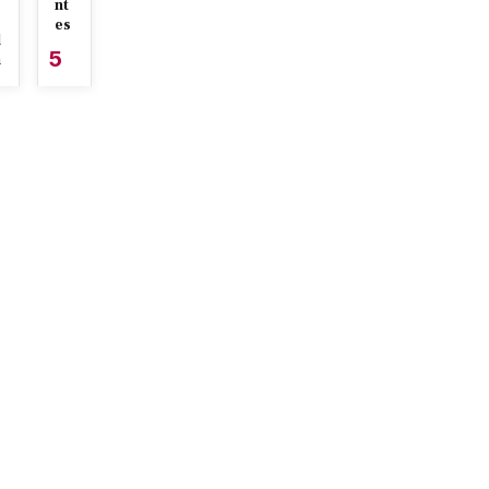
nt
es
l
5
n