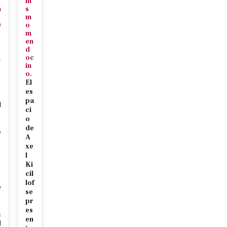
ni
n
s
m
0
o
7
m
en
d
oc
h
in
o.
El
es
s
pa
l
ci
o
de
e
A
g
xe
l
Ki
cil
lof
o
se
pr
es
a
en
d