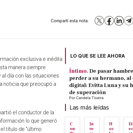
Compartí esta nota:
X
Facebook
LinkedI
T
LO QUE SE LEE AHORA
rmación exclusiva e inédita
esta manera siempre
Íntimo.
De pasar hambre
al día con las situaciones
perder a su hermano, al 
na noticia que preocupó a
digital: Evitta Luna y su 
de superación
Por
Candela Tiseira
Las más leídas
rtió el conductor de la
información lo que generó
C
In
H
El
l título de "último
on
ve
oc
e