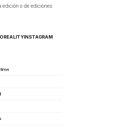
 edición o de ediciones
NO
REALITY
INSTAGRAM
tros
l
s