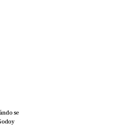
ándo se
 Godoy