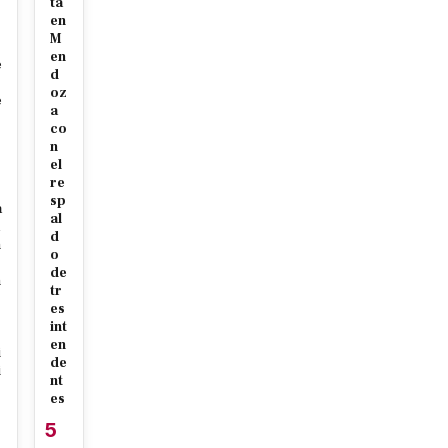
ta
en
M
en
e
d
oz
e
a
o
co
n
el
re
sp
a
al
d
n
o
de
n
tr
es
int
en
i
de
i
nt
es
5