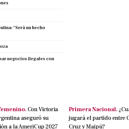
ones
entina: "Será un hecho
doza
sar negocios ilegales con
femenino.
Con Victoria
Primera Nacional.
¿Cu
rgentina aseguró su
jugará el partido entre
ción a la AmeriCup 2027
Cruz y Maipú?