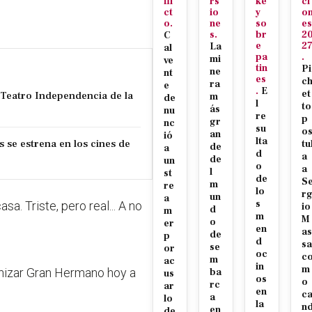
fli
rs
ke
ci
ct
io
y
o
o.
ne
so
es
s.
br
2
C
e
2
La
al
pa
.
mi
ve
tin
Pi
ne
nt
es
c
ra
e
.
E
et
l Teatro Independencia de la
m
de
l
to
ás
nu
re
p
gr
nc
su
o
an
ió
lta
s se estrena en los cines de
tu
de
a
d
a
de
un
o
a
l
st
de
S
m
re
lo
r
un
a
s
a. Triste, pero real... A no
io
d
m
m
M
o
er
en
as
de
p
d
sa
se
or
oc
c
m
ac
in
m
onizar Gran Hermano hoy a
ba
us
os
o
rc
ar
en
c
a
lo
la
n
en
de