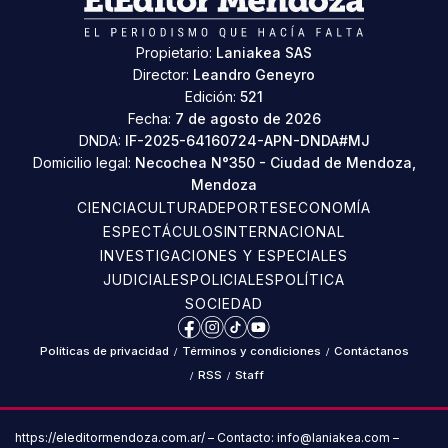
Propietario:
Laniakea SAS
Director:
Leandro Geneyro
Edición:
521
Fecha:
7 de agosto de 2026
DNDA:
IF-2025-64160724-APN-DNDA#MJ
Domicilio legal:
Necochea N°350 - Ciudad de Mendoza,
Mendoza
CIENCIA
CULTURA
DEPORTES
ECONOMÍA
ESPECTÁCULOS
INTERNACIONAL
INVESTIGACIONES Y ESPECIALES
JUDICIALES
POLICIALES
POLÍTICA
SOCIEDAD
Facebook
Instagram
TikTok
YouTube
Políticas de privacidad
/
Términos y condiciones
/
Contáctanos
/
RSS
/
Staff
https://eleditormendoza.com.ar/ – Contacto: info@laniakea.com –