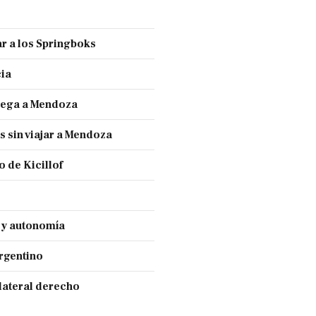
r a los Springboks
cia
llega a Mendoza
s sin viajar a Mendoza
 de Kicillof
a y autonomía
Argentino
lateral derecho