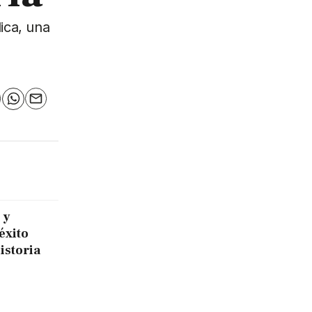
lica, una
n
elegram
WhatsApp
Email
 y
éxito
historia