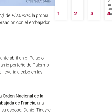
y
m
al
1
2
3
4
é
C)
, de
El Mundo
, la propia
versación con el embajador
rante abril en el Palacio
barrio porteño de Palermo
llevaría a cabo en las
la
Orden Nacional de la
bajada de Francia,
una
e su esposo, Daniel Tinayre,