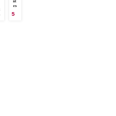
nt
es
l
5
n