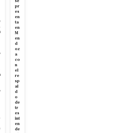
se
pr
es
en
e
ta
m
en
u
M
en
d
e
oz
o
a
co
s
n
e
el
a
re
sp
al
o
d
o
de
tr
s
es
n
int
en
a
de