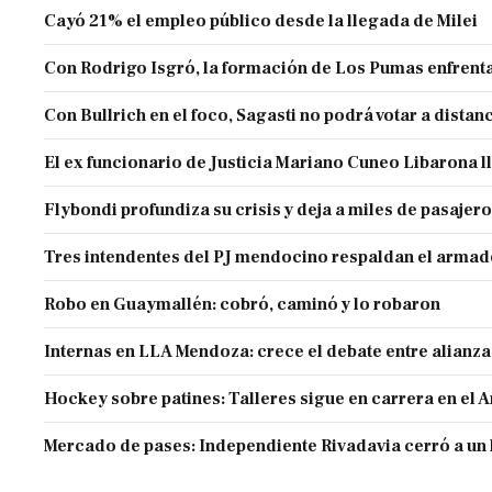
Cayó 21% el empleo público desde la llegada de Milei
Con Rodrigo Isgró, la formación de Los Pumas enfrenta
Con Bullrich en el foco, Sagasti no podrá votar a distan
El ex funcionario de Justicia Mariano Cuneo Libarona 
Flybondi profundiza su crisis y deja a miles de pasajero
Tres intendentes del PJ mendocino respaldan el armado
Robo en Guaymallén: cobró, caminó y lo robaron
Internas en LLA Mendoza: crece el debate entre alianz
Hockey sobre patines: Talleres sigue en carrera en el 
Mercado de pases: Independiente Rivadavia cerró a un 