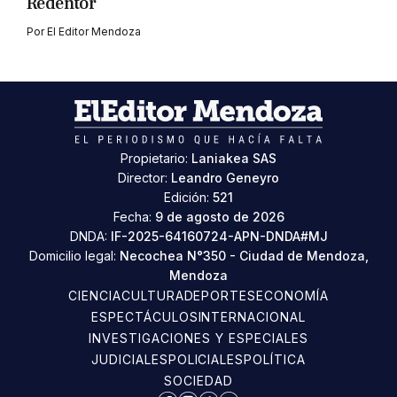
Redentor
Por
El Editor Mendoza
Propietario:
Laniakea SAS
Director:
Leandro Geneyro
Edición:
521
Fecha:
9 de agosto de 2026
DNDA:
IF-2025-64160724-APN-DNDA#MJ
Domicilio legal:
Necochea N°350 - Ciudad de Mendoza,
Mendoza
CIENCIA
CULTURA
DEPORTES
ECONOMÍA
ESPECTÁCULOS
INTERNACIONAL
INVESTIGACIONES Y ESPECIALES
JUDICIALES
POLICIALES
POLÍTICA
SOCIEDAD