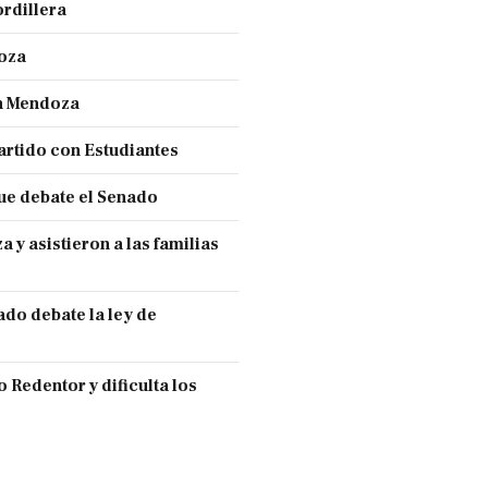
ordillera
doza
en Mendoza
partido con Estudiantes
ue debate el Senado
y asistieron a las familias
ado debate la ley de
 Redentor y dificulta los