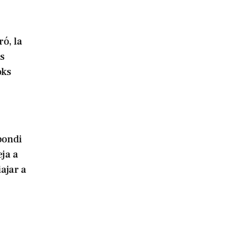
ó, la
s
oks
bondi
eja a
iajar a