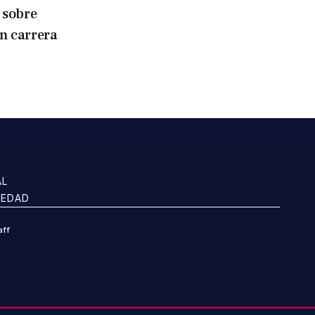
 sobre
en carrera
AL
IEDAD
aff