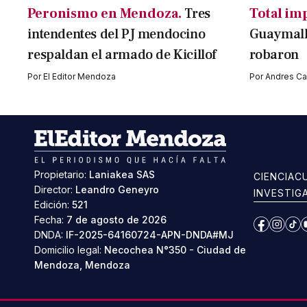
Peronismo en Mendoza.
Tres
Total im
intendentes del PJ mendocino
Guaymallé
respaldan el armado de Kicillof
robaron
Por
El Editor Mendoza
Por
Andres Cav
Propietario:
Laniakea SAS
CIENCIA
C
Director:
Leandro Geneyro
INVESTIG
Edición:
521
Fecha:
7 de agosto de 2026
Facebook
Instag
Ti
DNDA:
IF-2025-64160724-APN-DNDA#MJ
Domicilio legal:
Necochea N°350 - Ciudad de
Mendoza, Mendoza