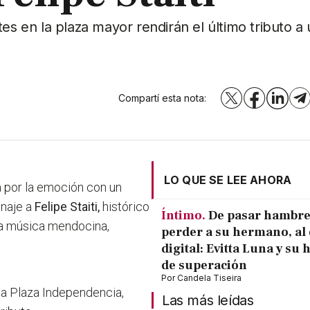
es en la plaza mayor rendirán el último tributo a
Compartí esta nota:
X
Facebook
LinkedI
T
LO QUE SE LEE AHORA
a por la emoción con un
naje a
Felipe Staiti,
histórico
Íntimo.
De pasar hambre
 la música mendocina,
perder a su hermano, al 
digital: Evitta Luna y su 
de superación
Por
Candela Tiseira
la Plaza Independencia,
Las más leídas