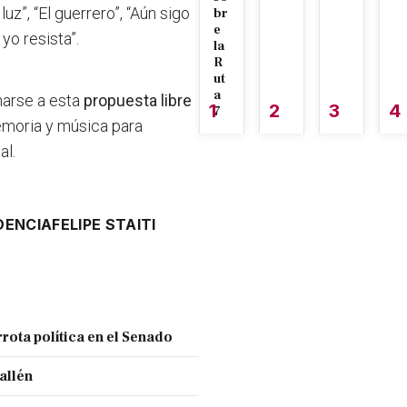
luz”, “El guerrero”, “Aún sigo
br
e
yo resista”.
la
R
ut
a
marse a esta
propuesta libre
1
2
3
4
7
emoria y música para
al.
DENCIA
FELIPE STAITI
rota política en el Senado
allén