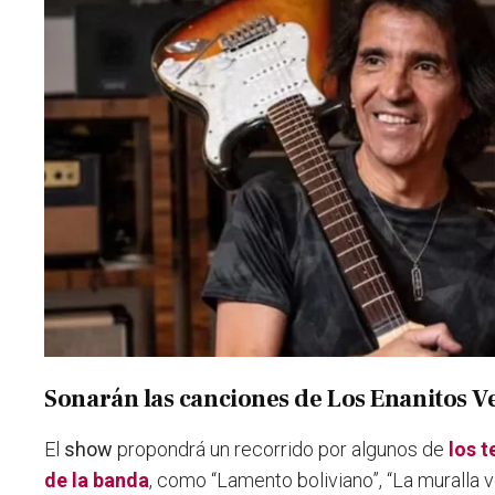
Sonarán las canciones de Los Enanitos V
El
show
propondrá un recorrido por algunos de
los 
de la banda
, como “Lamento boliviano”, “La muralla v