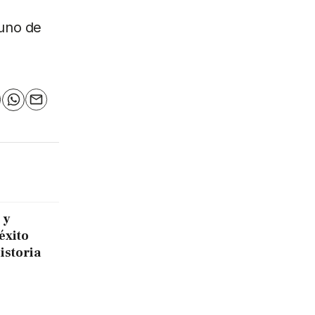
 uno de
n
elegram
WhatsApp
Email
 y
éxito
historia