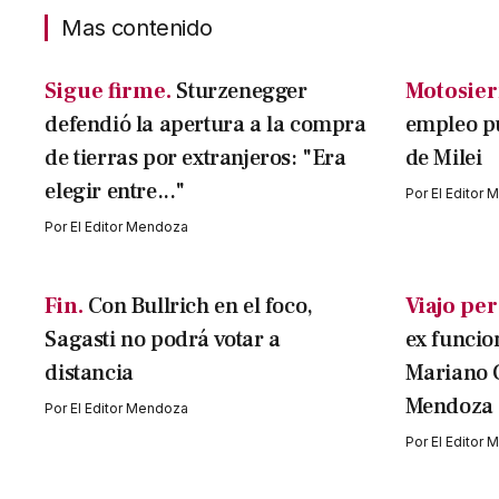
Mas contenido
Sigue firme.
Sturzenegger
Motosier
defendió la apertura a la compra
empleo pú
de tierras por extranjeros: "Era
de Milei
elegir entre..."
Por
El Editor
Por
El Editor Mendoza
Fin.
Con Bullrich en el foco,
Viajo per
Sagasti no podrá votar a
ex funcio
distancia
Mariano 
Mendoza
Por
El Editor Mendoza
Por
El Editor