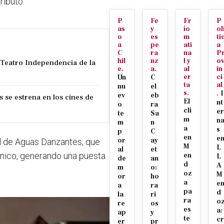
ributo.
P
Fe
Fr
P
as
y
ío
ol
o
es
m
ti
a
pe
ati
a
C
ra
na
P
hil
nz
l y
o
l Teatro Independencia de la
e.
a.
al
in
er
ci
Un
C
ta
al
nu
el
s.
.
I
ev
eb
s se estrena en los cines de
El
nt
o
ra
cli
er
te
Sa
m
n
m
n
a
s
p
C
en
e
or
ay
al de Aguas Danzantes, que
M
L
al
et
único, generando una puesta
en
L
de
an
d
A
m
o:
oz
M
or
ho
a
e
a
ra
pa
d
la
ri
ra
o
re
os
es
a:
ap
y
te
cr
er
pr