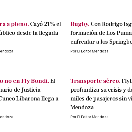
ra a pleno.
Cayó 21% el
Rugby.
Con Rodrigo Isgr
blico desde la llegada
formación de Los Puma
enfrentar a los Springb
 Mendoza
Por
El Editor Mendoza
o no en Fly Bondi.
El
Transporte aéreo.
Fly
nario de Justicia
profundiza su crisis y d
Cuneo Libarona llega a
miles de pasajeros sin v
Mendoza
 Mendoza
Por
El Editor Mendoza