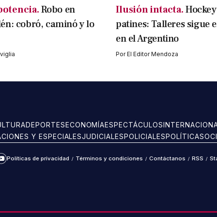
potencia.
Robo en
Ilusión intacta.
Hockey
n: cobró, caminó y lo
patines: Talleres sigue 
en el Argentino
iglia
Por
El Editor Mendoza
ULTURA
DEPORTES
ECONOMÍA
ESPECTÁCULOS
INTERNACION
ACIONES Y ESPECIALES
JUDICIALES
POLICIALES
POLÍTICA
SOC
Políticas de privacidad
/
Términos y condiciones
/
Contáctanos
/
RSS
/
St
ram
kTok
YouTube