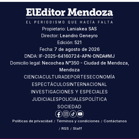
Propietario:
Laniakea SAS
Director:
Leandro Geneyro
Edición:
521
Fecha:
7 de agosto de 2026
DNDA:
IF-2025-64160724-APN-DNDA#MJ
Domicilio legal:
Necochea N°350 - Ciudad de Mendoza,
Mendoza
CIENCIA
CULTURA
DEPORTES
ECONOMÍA
ESPECTÁCULOS
INTERNACIONAL
INVESTIGACIONES Y ESPECIALES
JUDICIALES
POLICIALES
POLÍTICA
SOCIEDAD
Facebook
Instagram
TikTok
YouTube
Políticas de privacidad
/
Términos y condiciones
/
Contáctanos
/
RSS
/
Staff