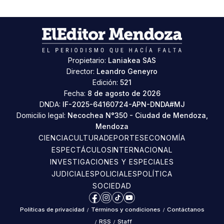
Propietario:
Laniakea SAS
Director:
Leandro Geneyro
Edición:
521
Fecha:
8 de agosto de 2026
DNDA:
IF-2025-64160724-APN-DNDA#MJ
Domicilio legal:
Necochea N°350 - Ciudad de Mendoza,
Mendoza
CIENCIA
CULTURA
DEPORTES
ECONOMÍA
ESPECTÁCULOS
INTERNACIONAL
INVESTIGACIONES Y ESPECIALES
JUDICIALES
POLICIALES
POLÍTICA
SOCIEDAD
Facebook
Instagram
TikTok
YouTube
Políticas de privacidad
/
Términos y condiciones
/
Contáctanos
/
RSS
/
Staff